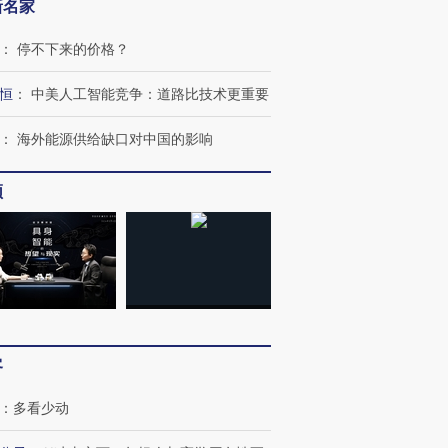
新名家
：
停不下来的价格？
恒
：
中美人工智能竞争：道路比技术更重要
：
海外能源供给缺口对中国的影响
频
客
：
多看少动