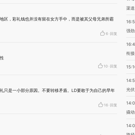
渠道
地区，彩礼钱也并没有留在女方手中，而是被其父母兄弟所霸
16:
强劲
6
·
回复
16:
衔接
性
10
·
回复
15:1
14:
光伏
礼只是一小部分原因。不要转移矛盾。LD要敢于为自己的早年
14:
16
·
回复
撬动
14:0
路径