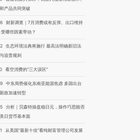
和产品共同突破
56
财新调查｜7月消费或有反弹、出口维持
 受哪些因素带动？
42
生态环境法典将施行 最高法明确新旧法
与追责规则
0
看空消费的“三大误区”
59
中东局势催化东南亚能源焦虑 多国出台
新政加速转型
05
分析｜贝森特操盘稳日元，操作巧思能否
美日货币基本面
1
从美国“最新十佳”看纯财富管理公司发展