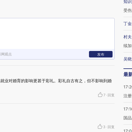
知识
受伤
丁金
村夫
续加
新网观点
发布
吴晓
最
低就业对婚育的影响更甚于彩礼。彩礼自古有之，但不影响到婚
17:2
7
·
回复
注册
17:1
国品
3
·
回复
17: