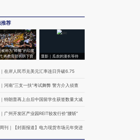
辑推荐
|被称为“蟑螂”的印度
代 将教育部长拱下台
显影｜瓜农的漫长等待
｜
在岸人民币兑美元汇率连日升破6.75
｜
河南“三支一扶”考试舞弊 警方介入侦查
｜
特朗普再上台后中国留学生获签数量大减
｜
广州开发区产业园REIT较发行价“腰斩”
周刊
｜
【封面报道】电力现货市场元年突进