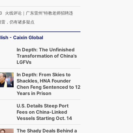
3
火线评论｜广东雷州“特教老师招聘违
很雷，仍有诸多疑点
lish - Caixin Global
In Depth: The Unfinished
Transformation of China’s
LGFVs
In Depth: From Skies to
Shackles, HNA Founder
Chen Feng Sentenced to 12
Years in Prison
U.S. Details Steep Port
Fees on China-Linked
Vessels Starting Oct. 14
The Shady Deals Behind a