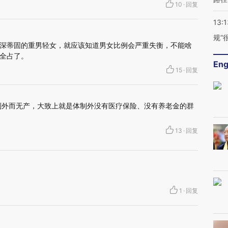
10
·
回复
13:1
规”
深蒂固的重男轻女，就应该知道男女比例会严重失衡，不能啥
全占了。
Eng
15
·
回复
制外而无产，大致上就是体制外没有医疗保险、没有养老金的群
13
·
回复
1
·
回复