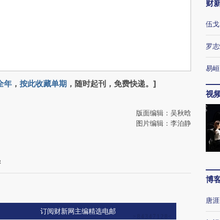
财
伍戈
罗志
易峘
全年
，
按此收藏单期
，随时起刊，免费快递。]
视
版面编辑：吴秋晗
图片编辑：李泊静
密
博
唐涯
订阅财新网主编精选电邮