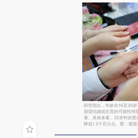
研究指出，年龄在16至29
期望结婚或生育的可能性明
著。具体来看，29岁时的受
降低1.3个百分点。图：视觉