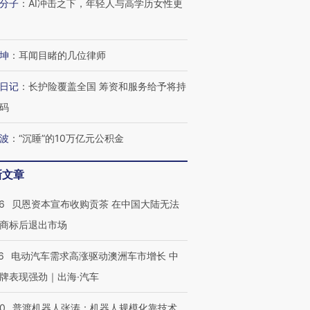
分子
：
AI冲击之下，年轻人与高学历女性更
坤
：
耳闻目睹的几位律师
日记
：
长护险覆盖全国 筹资和服务给予将持
码
波
：
“沉睡”的10万亿元公积金
新文章
6
贝恩资本宣布收购贡茶 在中国大陆无法
商标后退出市场
6
电动汽车需求高涨驱动澳洲车市增长 中
牌表现强劲｜出海·汽车
00
普渡机器人张涛：机器人规模化靠技术、