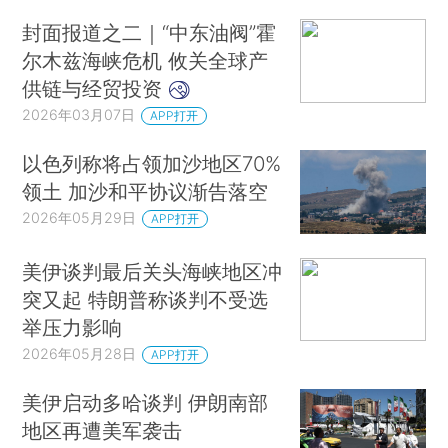
封面报道之二｜“中东油阀”霍
尔木兹海峡危机 攸关全球产
供链与经贸投资
2026年03月07日
APP打开
以色列称将占领加沙地区70%
领土 加沙和平协议渐告落空
2026年05月29日
APP打开
美伊谈判最后关头海峡地区冲
突又起 特朗普称谈判不受选
举压力影响
2026年05月28日
APP打开
美伊启动多哈谈判 伊朗南部
地区再遭美军袭击