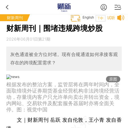
财新周刊
English
试听
T中
财新周刊｜围堵违规跨境炒股
2026年06月01日第21期
灰色通道被全方位封堵。现有合规通道如何承接客观
存在的跨境配置需求？
原图
根据发布的整治方案，监管层将在两年时间内，全
面取缔境外证券期货基金经营机构非法跨境经营活
动，存量境内客户只允许单向卖出并转出资金，境
内网站、交易软件及配套服务器届时亦将全面关
停。图：视觉中国
文｜财新周刊 岳跃 发自伦敦，王小青 发自香