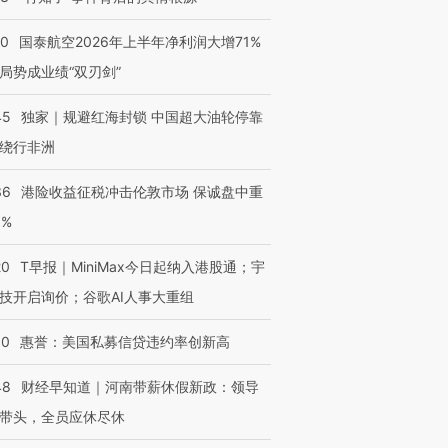
10
国泰航空2026年上半年净利润大增71%
局势成业绩“双刃剑”
45
独家｜规避红海封锁 中国超大油轮停靠
绕行非洲
36
港险收益征税冲击伦敦市场 保诚盘中重
3%
20
T早报｜MiniMax今日起纳入港股通；宇
技开启询价；谷歌AI人事大重组
30
惠誉：美国私募信贷违约率创新高
48
财经早知道｜河南带薪休假新政：领导
带头，全员应休尽休