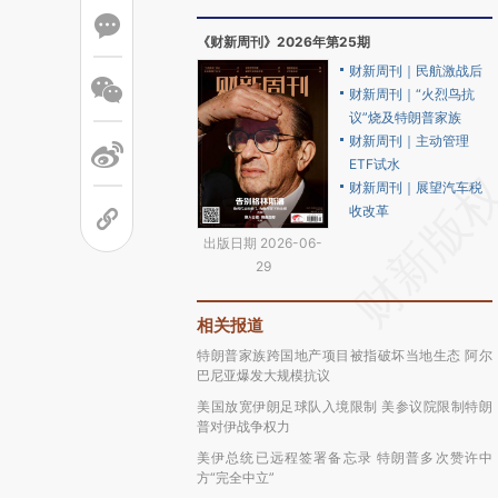
《财新周刊》2026年第25期
财新周刊｜民航激战后
财新周刊｜“火烈鸟抗
议”烧及特朗普家族
财新周刊｜主动管理
ETF试水
财新周刊｜展望汽车税
收改革
出版日期 2026-06-
29
相关报道
特朗普家族跨国地产项目被指破坏当地生态 阿尔
巴尼亚爆发大规模抗议
美国放宽伊朗足球队入境限制 美参议院限制特朗
普对伊战争权力
美伊总统已远程签署备忘录 特朗普多次赞许中
方“完全中立”