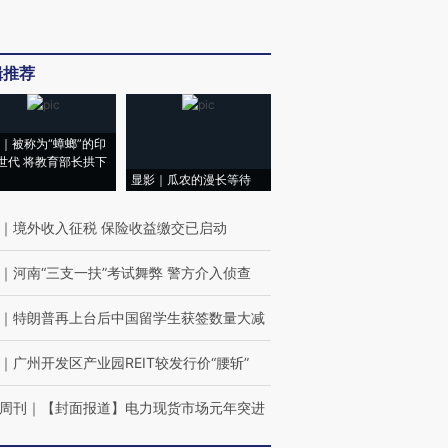
辑推荐
｜被称为“蟑螂”的印
世代 将教育部长拱下
显影｜瓜农的漫长等待
｜
境外收入征税 保险收益缴交已启动
｜
河南“三支一扶”考试舞弊 警方介入侦查
｜
特朗普再上台后中国留学生获签数量大减
｜
广州开发区产业园REIT较发行价“腰斩”
周刊
｜
【封面报道】电力现货市场元年突进