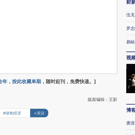
财
伍戈
罗志
易峘
视
全年
，
按此收藏单期
，随时起刊，免费快递。]
版面编辑：王影
博
#绿色经济
+关注
唐涯