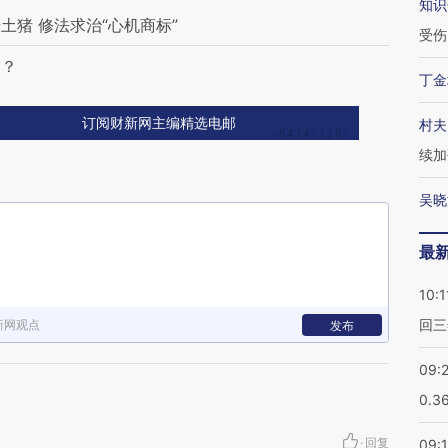
知识
猪 修法求治“心机商标”
受伤
家？
丁金
订阅财新网主编精选电邮
村夫
续加
吴晓
最
10:1
回三
新网观点
发布
09:
0.3
·
回复
09: