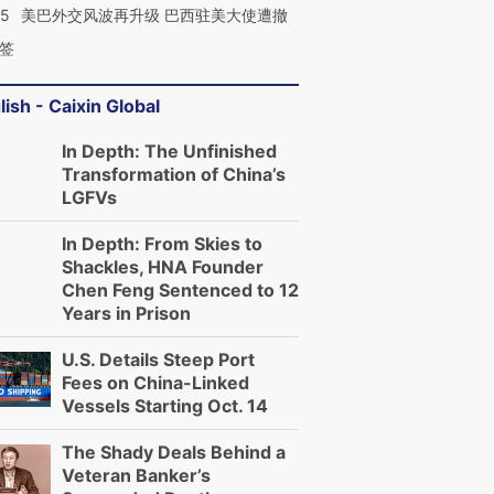
05
美巴外交风波再升级 巴西驻美大使遭撤
签
lish - Caixin Global
In Depth: The Unfinished
Transformation of China’s
LGFVs
In Depth: From Skies to
Shackles, HNA Founder
Chen Feng Sentenced to 12
Years in Prison
U.S. Details Steep Port
Fees on China-Linked
Vessels Starting Oct. 14
The Shady Deals Behind a
Veteran Banker’s