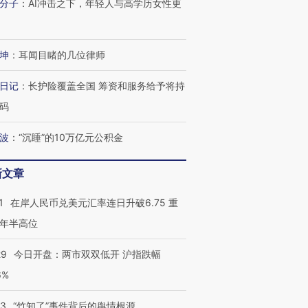
分子
：
AI冲击之下，年轻人与高学历女性更
坤
：
耳闻目睹的几位律师
日记
：
长护险覆盖全国 筹资和服务给予将持
码
波
：
“沉睡”的10万亿元公积金
新文章
1
在岸人民币兑美元汇率连日升破6.75 重
年半高位
29
今日开盘：两市双双低开 沪指跌幅
6%
13
“竹知了”事件背后的舆情根源