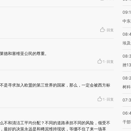
09:
中东
·
回复
08:
埃及
莱德和塞维亚公民的尊重。
08:
1
·
回复
挫1
08:
不是寻求加入欧盟的第三世界的国家，那么，一定会被西方标
树科
1
·
回复
07:
06:
干部
么不和清洁工平均分配？不同的道路承担不同的风险，领受不
，最好的决策永远是和稀泥维持现状，等绷不住了来一场革