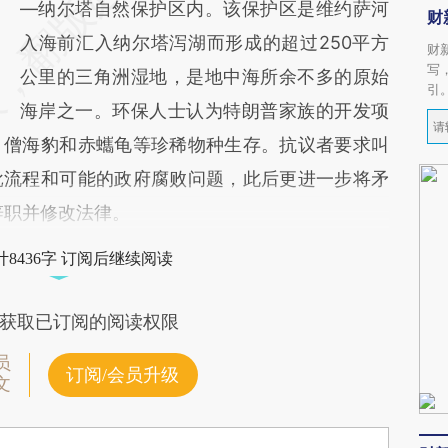
—纳尔塔自然保护区内。该保护区是维约萨河
财
入海前汇入纳尔塔泻湖而形成的超过250平方
财
写
公里的三角洲湿地，是地中海所余不多的原始
引
海岸之一。环保人士认为特朗普家族的开发项
、僧海豹和赤蠵龟等珍稀物种生存。抗议者要求叫
批流程和可能的政府腐败问题，此后更进一步将矛
辞职并修改法律。
8436字 订阅后继续阅读
获取已订阅的阅读权限
员
订阅/会员升级
文