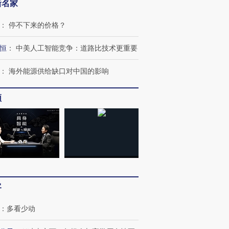
新名家
：
停不下来的价格？
恒
：
中美人工智能竞争：道路比技术更重要
：
海外能源供给缺口对中国的影响
频
客
：
多看少动