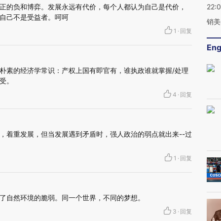
正的负和博弈。发展永远有代价，每个人都认为自己是代价，
22:
自己不是受益者。呵呵
销美
1
·
回复
Eng
朴素的经济学常识：产权上国有即官有，谁执政谁就掌握/处理
受。
4
·
回复
，着重发展，但当发展遇到矛盾时，强人政治的弱点就出来--过
1
·
回复
了自然环境的脆弱。同一个世界，不同的梦想。
3
·
回复