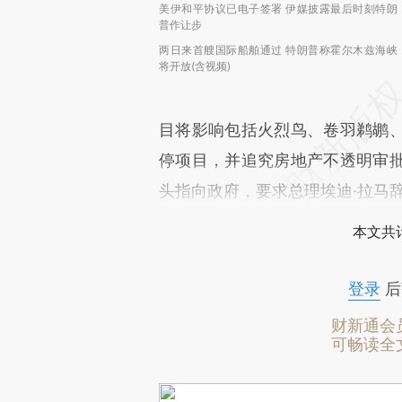
美伊和平协议已电子签署 伊媒披露最后时刻特朗
普作让步
两日来首艘国际船舶通过 特朗普称霍尔木兹海峡
将开放(含视频)
目将影响包括火烈鸟、卷羽鹈鹕
停项目，并追究房地产不透明审
头指向政府，要求总理埃迪·拉马
本文共计
登录
后
财新通会
可畅读全