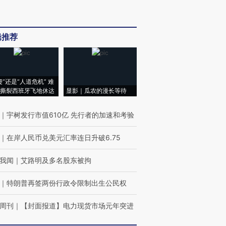
辑推荐
侵”还是“人道危机” 难
撕裂西班牙飞地休达
显影｜瓜农的漫长等待
｜
宇树发行市值610亿 先行者的加速和考验
｜
在岸人民币兑美元汇率连日升破6.75
我闻
｜
艾路明及多名股东被拘
｜
特朗普再签两份行政令限制出生公民权
周刊
｜
【封面报道】电力现货市场元年突进