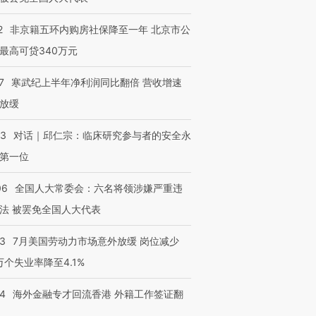
2
非京籍五环内购房社保降至一年 北京市公
最高可贷340万元
7
寒武纪上半年净利润同比翻倍 营收增速
放缓
53
对话｜邱仁宗：临床研究参与者的安全永
第一位
06
全国人大常委会：六名将领涉嫌严重违
法 被罢免全国人大代表
43
7月美国劳动力市场意外放缓 岗位减少
3万个失业率降至4.1%
14
海外金融专才回流香港 外籍工作签证翻