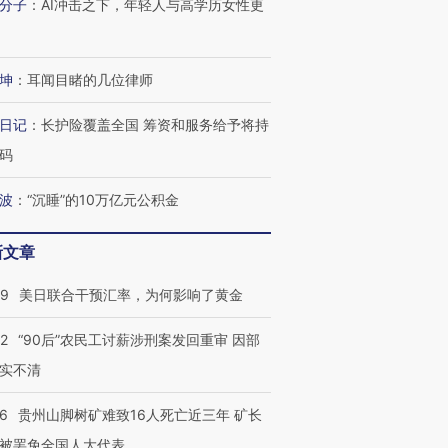
分子
：
AI冲击之下，年轻人与高学历女性更
坤
：
耳闻目睹的几位律师
日记
：
长护险覆盖全国 筹资和服务给予将持
码
波
：
“沉睡”的10万亿元公积金
新文章
09
美日联合干预汇率，为何影响了黄金
32
“90后”农民工讨薪涉刑案发回重审 因部
实不清
36
贵州山脚树矿难致16人死亡近三年 矿长
被罢免全国人大代表