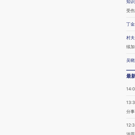
知识
受伤
丁金
村夫
续加
吴晓
最
14:
13:
分事
12:
涉罪