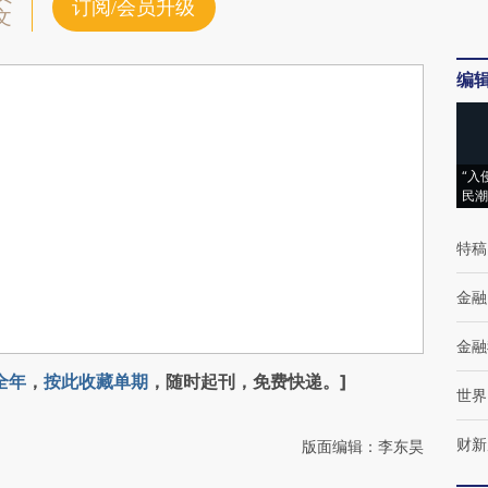
订阅/会员升级
文
编
“入
民潮
特稿
金融
金融
全年
，
按此收藏单期
，随时起刊，免费快递。]
世界
财新
版面编辑：李东昊