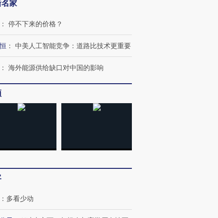
新名家
：
停不下来的价格？
恒
：
中美人工智能竞争：道路比技术更重要
跨国走私7万
视线｜被称为“蟑螂”的印
视线｜“入侵”还是“人道危
检体内含3种
度Z世代 用街头抗争将教
机”？难民潮撕裂西班牙
秘鲁纳斯
育部长拱下台
飞地休达
13人遇难
：
海外能源供给缺口对中国的影响
频
进第四届链博
【商旅对话】华住集团
技“链”接产
【特别呈现】寻找100种
CFO：不靠规模取胜，华
【特别呈
有意思的生活方式·第三对
住三大增长引擎是什么？
有意思的
客
：
多看少动