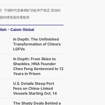
2
宁德时代宜春锂矿仍处停产状态 其动向
国内锂资源供需格局
lish - Caixin Global
In Depth: The Unfinished
Transformation of China’s
LGFVs
In Depth: From Skies to
Shackles, HNA Founder
Chen Feng Sentenced to 12
Years in Prison
U.S. Details Steep Port
Fees on China-Linked
Vessels Starting Oct. 14
The Shady Deals Behind a