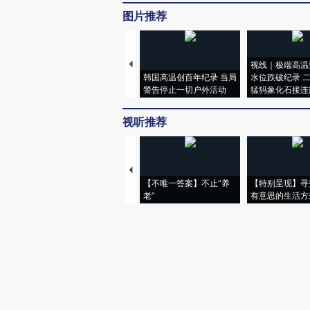
图片推荐
视线｜极端高温
韩国高温创百年纪录 当局
水位跌破纪录 
警告停止一切户外活动
猛犸象化石接连
视听推荐
【不唯一答案】不止“养
【特别呈现】寻
老”
有意思的生活方