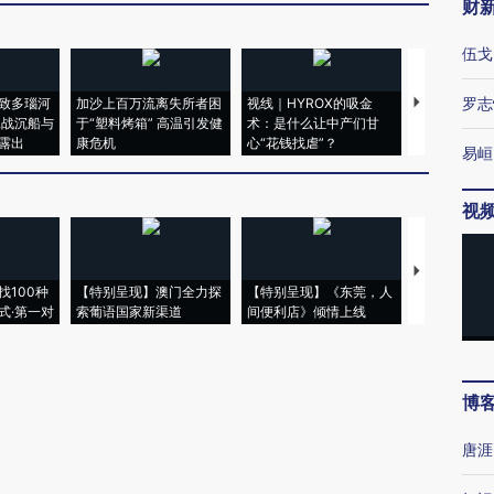
财
伍戈
罗志
致多瑙河
加沙上百万流离失所者困
视线｜HYROX的吸金
马航飞行员
二战沉船与
于“塑料烤箱” 高温引发健
术：是什么让中产们甘
粒摇头丸 尿
露出
康危机
心“花钱找虐”？
毒品
易峘
视
【推广】走
找100种
【特别呈现】澳门全力探
【特别呈现】《东莞，人
会，让数智科
式·第一对
索葡语国家新渠道
间便利店》倾情上线
业
博
唐涯