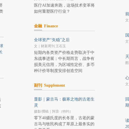
济
医疗AI加速奔跑，这场技术变革将
类
如何重塑医疗行业？
文
金融
Finance
全球资产“失稳”之后
文
球
文｜财新周刊 王石玉
长
短期内各类资产价格走势取决于中
东战事进展；中长期而言，战争有
图｜
损美元信用，为区域性定价、多币
种计价等制度安排创造空间
文
副刊
Supplement
显影｜蒙古马：极寒之地的古老生
回
后
灵
找
摄影/撰稿｜阿音（特约）
零下40摄氏度的长冬里，古老的蒙
读
古马与牧民构成了草原上最务实的
2