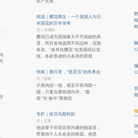
生产关系
阅读｜樱花两生：一个英国人与日
核
本国花的百年传奇
构
文｜马涌杭
樱花已成为英国春天不可或缺的风
融
景，而且各地选用不同品种，花期
1
各异。“多样化樱花”在英国得以实
内
现，各处形成特点各异的景观
尺
编
张斌｜腊月里，“更灵活”的冬奥会
1
文｜张斌
不再拘泥一地，甚至不再局限一
答
国，只要办赛热情尚存，“散
守
装”与“集中”两相宜
专栏｜哈贝马斯时刻
文｜王竞
存
他这辈子对语言和沟通的痴迷里，
带着他个人生命史的根源。他坚