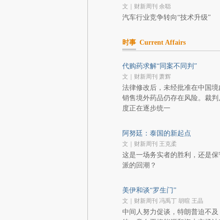
文｜财新周刊 余聪
汽车行业竞争转向“技术升级”
时事
Current Affairs
代购药求解“同案不同判”
文｜财新周刊 萧辉
法律修改后，未经批准在中国境
销售境外药品仍存在风险。裁判
度正在逐步统一
阿努廷：泰国的新起点
文｜财新周刊 王克柔
这是一场务实者的胜利，还是保
派的回潮？
美伊和谈“罗生门”
文｜财新周刊 冯禹丁 胡暄 王晶
中间人努力促谈，特朗普迫不及