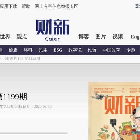
登
应用下载
帮助
网上有害信息举报专区
世界
观点
博客
图片
视频
Eng
源
健康
环科
民生
ESG
数字说
比较
中国改革
专题
>
《财新周刊》第1199期
199期
12期 出版日期：2026-03-30