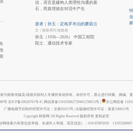
动
信，语言是建构人类理性沟通的基
石，而真理就在对话中产生
业
逝者｜孙玉：定格罗布泊的蘑菇云
文｜财新周刊 徐路易
孙玉（1936—2026） 中国工程院
院士、通信技术专家
关
他
能
权为财新传媒及/或相关权利人专属所有或持有。未经许可，禁止进行转载、摘编、
880号
京ICP备10026701号-8
|
网信算备110105862729401250013号
|
京公网安备 110105
广播电视节目制作经营许可证：京第01015号
|
出版物经营许可证：第直100013号
Copyright 财新网 All Rights Reserved 版权所有 复制必究
力有害信息举报、未成年人举报、谣言信息）：010-85905050 13195200605 举报邮箱：