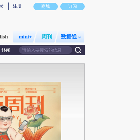
录
注册
商城
订阅
lish
mini+
周刊
数据通
讣闻