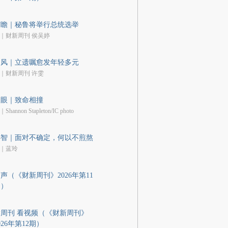
前瞻｜秘鲁将举行总统选举
｜财新周刊 侯吴婷
国风｜立遗嘱愈发年轻多元
｜财新周刊 许雯
天眼｜致命相撞
Shannon Stapleton/IC photo
心智｜面对不确定，何以不煎熬
｜蓝玲
声（《财新周刊》2026年第11
期）
周刊 看视频（《财新周刊》
026年第12期）