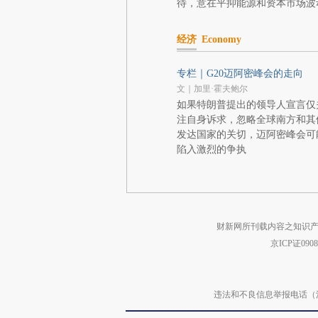
待，意在平抑能源和资本市场波
经济
Economy
专栏｜G20迈阿密峰会的走向
文｜加里·霍夫鲍尔
如果特朗普提出的领导人宣言仅
注自身诉求，忽略全球南方和其
发达国家的关切，迈阿密峰会可
陷入激烈的争执
财新网所刊载内容之知识产
京ICP证090
违法和不良信息举报电话（涉网络暴