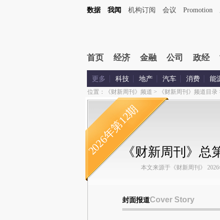
数据
我闻
机构订阅
会议
Promotion
首页
经济
金融
公司
政经
更多
科技
地产
汽车
消费
能
位置：
《财新周刊》频道
>
《财新周刊》频道目录
2026年第12期
《财新周刊》总第1
本文来源于《财新周刊》 2026年第
Cover Story
封面报道