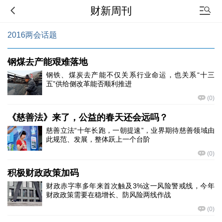
财新周刊
2016两会话题
钢煤去产能艰难落地
钢铁、煤炭去产能不仅关系行业命运，也关系“十三
五”供给侧改革能否顺利推进
(
0
)
《慈善法》来了，公益的春天还会远吗？
慈善立法“十年长跑，一朝提速”，业界期待慈善领域由
此规范、发展，整体跃上一个台阶
(
0
)
积极财政政策加码
财政赤字率多年来首次触及3%这一风险警戒线，今年
财政政策需要在稳增长、防风险两线作战
(
0
)