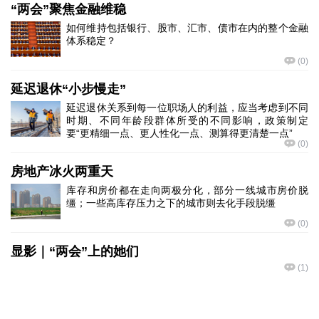
“两会”聚焦金融维稳
如何维持包括银行、股市、汇市、债市在内的整个金融
体系稳定？
(
0
)
延迟退休“小步慢走”
延迟退休关系到每一位职场人的利益，应当考虑到不同
时期、不同年龄段群体所受的不同影响，政策制定
要“更精细一点、更人性化一点、测算得更清楚一点”
(
0
)
房地产冰火两重天
库存和房价都在走向两极分化，部分一线城市房价脱
缰；一些高库存压力之下的城市则去化手段脱缰
(
0
)
显影｜“两会”上的她们
(
1
)