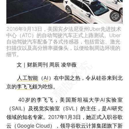
2016年9月13日，美国宾夕法尼亚州Uber先进技术
中心（ATC）的自动驾驶汽车正式上路测试。Uber
自动驾驶汽车配备了各式传感器，包括雷达、激光
扫描仪以及高分辨率摄像头，以便绘制周边环境的
细节。
文｜财新周刊 周辰 凌华薇
人工智能
（
AI
）在中国之热，令从硅谷来到北
京的
李飞飞
颇为吃惊。
40岁的李飞飞，美国斯坦福大学AI实验室
（SAIL）及视觉实验室（SVL）的主任，是AI研究
领域的知名专家。2017年1月3日，她正式入职谷歌
云（Google Cloud），领导谷歌云计算集团旗下新