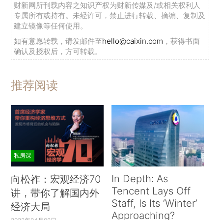
财新网所刊载内容之知识产权为财新传媒及/或相关权利人
专属所有或持有。未经许可，禁止进行转载、摘编、复制及
建立镜像等任何使用。
如有意愿转载，请发邮件至
hello@caixin.com
，获得书面
确认及授权后，方可转载。
推荐阅读
私房课
In Depth: As
向松祚：宏观经济70
Tencent Lays Off
讲，带你了解国内外
Staff, Is Its ‘Winter’
经济大局
Approaching?