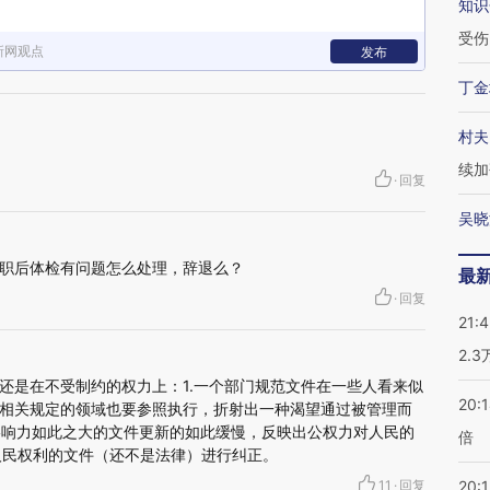
知识
受伤
新网观点
发布
丁金
村夫
续加
·
回复
吴晓
职后体检有问题怎么处理，辞退么？
最
·
回复
21:
2.
还是在不受制约的权力上：1.一个部门规范文件在一些人看来似
20:
相关规定的领域也要参照执行，折射出一种渴望通过被管理而
个影响力如此之大的文件更新的如此缓慢，反映出公权力对人民的
倍
害人民权利的文件（还不是法律）进行纠正。
11
·
回复
20:1