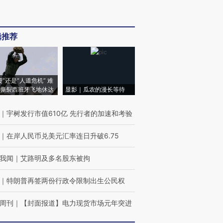
辑推荐
侵”还是“人道危机” 难
撕裂西班牙飞地休达
显影｜瓜农的漫长等待
｜
宇树发行市值610亿 先行者的加速和考验
｜
在岸人民币兑美元汇率连日升破6.75
我闻
｜
艾路明及多名股东被拘
｜
特朗普再签两份行政令限制出生公民权
周刊
｜
【封面报道】电力现货市场元年突进