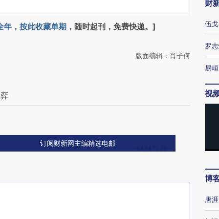
财
伍戈
全年
，
按此收藏单期
，随时起刊，免费快递。]
罗志
版面编辑：肖子何
易峘
视
博弈
订阅财新网主编精选电邮
博
唐涯