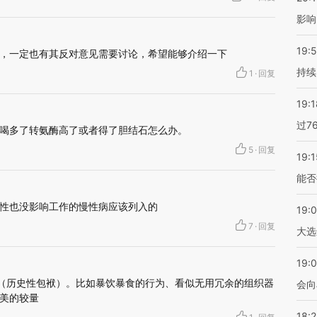
影响
19:5
，一定也有其反对意见需要讨论，希望能够介绍一下
持续
1
·
回复
19:1
过7
喝多了转氨酶高了或者得了胆结石怎么办。
5
·
回复
19:1
能否
性也没影响工作的慢性病应该列入的
19:
7
·
回复
大选
19:0
”（历史性包袱）。比如暴饮暴食的行为、看似无用冗余的组织器
会向
美的较量
18: