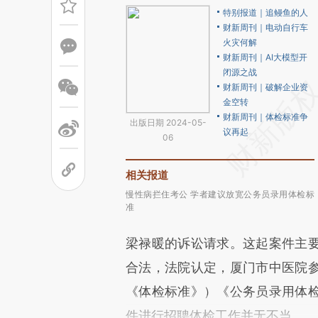
特别报道｜追鳗鱼的人
财新周刊｜电动自行车
火灾何解
财新周刊｜AI大模型开
闭源之战
财新周刊｜破解企业资
金空转
财新周刊｜体检标准争
出版日期 2024-05-
议再起
06
相关报道
慢性病拦住考公 学者建议放宽公务员录用体检标
准
梁禄暖的诉讼请求。这起案件主
合法，法院认定，厦门市中医院
《体检标准》）《公务员录用体
件进行招聘体检工作并无不当。