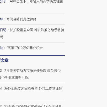
分子
：
AI冲击之下，年轻人与高学历女性更
坤
：
耳闻目睹的几位律师
日记
：
长护险覆盖全国 筹资和服务给予将持
码
波
：
“沉睡”的10万亿元公积金
新文章
43
7月美国劳动力市场意外放缓 岗位减少
3万个失业率降至4.1%
14
海外金融专才回流香港 外籍工作签证翻
2
宁德时代宜春锂矿仍处停产状态 其动向