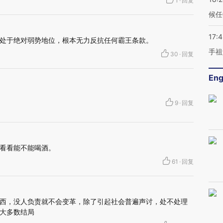
1
·
回复
候任
17:
处于绝对弱势地位，根本无力反抗任何霸王条款。
手祖
30
·
回复
Eng
9
·
回复
看看能不能喝酒。
61
·
回复
西，没人负责就不会变革，除了引起社会普遍声讨，处不处理
大多数结局