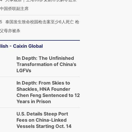
中国侨联副主席
45
泰国发生致命校园枪击案至少6人死亡 枪
父母亦被杀
lish - Caixin Global
In Depth: The Unfinished
Transformation of China’s
LGFVs
In Depth: From Skies to
Shackles, HNA Founder
Chen Feng Sentenced to 12
Years in Prison
U.S. Details Steep Port
Fees on China-Linked
Vessels Starting Oct. 14