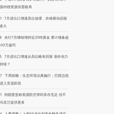
国内锂资源供需格局
1
7月进出口增速高位放缓，价格驱动还能
多久
8
央行7月继续增持近20吨黄金 累计储备超
600万盎司
5
7月进出口增速从高位略有回落 涨价动力
持续？
07
下周前瞻：生态环境法典施行；巴西总统
进入竞选阶段
1
特朗普坚称美国防空弹药库存充足 但不
乌克兰提供更多
24
人事观察｜上海55岁女副市长解冬进京