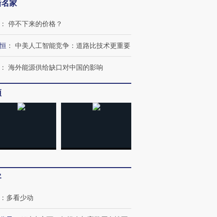
新名家
：
停不下来的价格？
恒
：
中美人工智能竞争：道路比技术更重要
：
海外能源供给缺口对中国的影响
频
客
：
多看少动