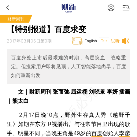
财新周刊
【特别报道】百度求变
2017年03月06日第9期
试听
English
T中
百度身处上市后最艰难的时期，高层换血，战略重
定。但搜索用户即将见顶，人工智能落地尚早，百度
如何重新出发
文｜财新周刊 张而弛 屈运栩 刘晓景 李妍 插画
｜熊太白
2月17日晚10点，野外生存真人秀《越野千
里》如期在东方卫视播出。与往常节目里出现的歌
手、明星不同，当晚主角是49岁的
百度
创始人
李彦