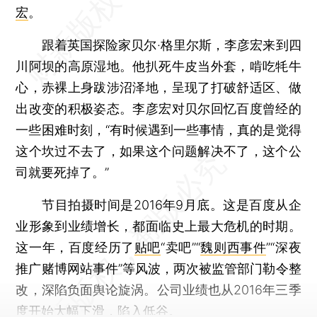
宏
。
跟着英国探险家贝尔·格里尔斯，李彦宏来到四
川阿坝的高原湿地。他扒死牛皮当外套，啃吃牦牛
心，赤裸上身跋涉沼泽地，呈现了打破舒适区、做
出改变的积极姿态。李彦宏对贝尔回忆百度曾经的
一些困难时刻，“有时候遇到一些事情，真的是觉得
这个坎过不去了，如果这个问题解决不了，这个公
司就要死掉了。”
节目拍摄时间是2016年9月底。这是百度从企
业形象到业绩增长，都面临史上最大危机的时期。
这一年，百度经历了
贴吧
“卖吧”“
魏则西事件
”“深夜
推广赌博网站事件”等风波，两次被监管部门勒令整
改，深陷负面舆论旋涡。公司业绩也从2016年三季
度开始大幅下滑，陷入低谷。