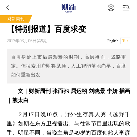
财新周刊
【特别报道】百度求变
2017年03月06日第9期
English
T中
百度身处上市后最艰难的时期，高层换血，战略重
定。但搜索用户即将见顶，人工智能落地尚早，百度
如何重新出发
文｜财新周刊 张而弛 屈运栩 刘晓景 李妍 插画
｜熊太白
2月17日晚10点，野外生存真人秀《越野千
里》如期在东方卫视播出。与往常节目里出现的歌
手、明星不同，当晚主角是49岁的
百度
创始人
李彦