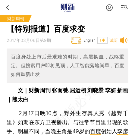
财新周刊
【特别报道】百度求变
2017年03月06日第9期
试听
English
T中
百度身处上市后最艰难的时期，高层换血，战略重
定。但搜索用户即将见顶，人工智能落地尚早，百度
如何重新出发
文｜财新周刊 张而弛 屈运栩 刘晓景 李妍 插画
｜熊太白
2月17日晚10点，野外生存真人秀《越野千
里》如期在东方卫视播出。与往常节目里出现的歌
手、明星不同，当晚主角是49岁的
百度
创始人
李彦