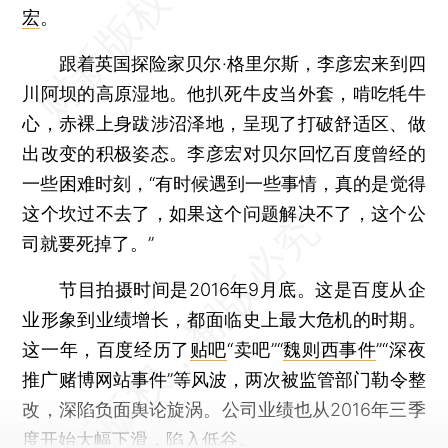
宏
。
跟着英国探险家贝尔·格里尔斯，李彦宏来到四
川阿坝的高原湿地。他扒死牛皮当外套，啃吃牦牛
心，赤裸上身跋涉沼泽地，呈现了打破舒适区、做
出改变的积极姿态。李彦宏对贝尔回忆百度曾经的
一些困难时刻，“有时候遇到一些事情，真的是觉得
这个坎过不去了，如果这个问题解决不了，这个公
司就要死掉了。”
节目拍摄时间是2016年9月底。这是百度从企
业形象到业绩增长，都面临史上最大危机的时期。
这一年，百度经历了
贴吧
“卖吧”“
魏则西事件
”“深夜
推广赌博网站事件”等风波，两次被监管部门勒令整
改，深陷负面舆论旋涡。公司业绩也从2016年三季
度开始大幅下滑，陷入低谷。