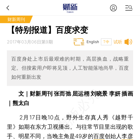
财新周刊
【特别报道】百度求变
2017年03月06日第9期
试听
English
T中
百度身处上市后最艰难的时期，高层换血，战略重
定。但搜索用户即将见顶，人工智能落地尚早，百度
如何重新出发
文｜财新周刊 张而弛 屈运栩 刘晓景 李妍 插画
｜熊太白
2月17日晚10点，野外生存真人秀《越野千
里》如期在东方卫视播出。与往常节目里出现的歌
手、明星不同，当晚主角是49岁的
百度
创始人
李彦