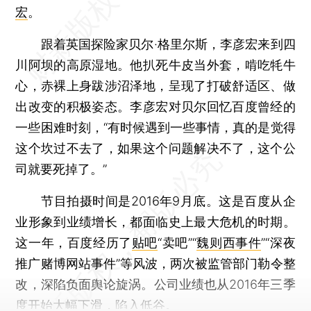
宏
。
跟着英国探险家贝尔·格里尔斯，李彦宏来到四
川阿坝的高原湿地。他扒死牛皮当外套，啃吃牦牛
心，赤裸上身跋涉沼泽地，呈现了打破舒适区、做
出改变的积极姿态。李彦宏对贝尔回忆百度曾经的
一些困难时刻，“有时候遇到一些事情，真的是觉得
这个坎过不去了，如果这个问题解决不了，这个公
司就要死掉了。”
节目拍摄时间是2016年9月底。这是百度从企
业形象到业绩增长，都面临史上最大危机的时期。
这一年，百度经历了
贴吧
“卖吧”“
魏则西事件
”“深夜
推广赌博网站事件”等风波，两次被监管部门勒令整
改，深陷负面舆论旋涡。公司业绩也从2016年三季
度开始大幅下滑，陷入低谷。