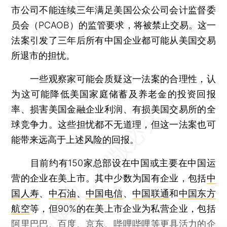
市公司不能连续三年满足美国公众公司会计监督委
员会（PCAOB）的监管要求，将被禁止交易。这一
法案引发了三年后所有中国企业都可能从美国交易
所退市的担忧。
一些观察家可能会质疑这一法案的合理性，认
为这可能降低美国家庭储蓄及养老金的投资回报
率、损害美国金融企业利润、有损美国交易所的全
球竞争力。这些担忧都不无道理，但这一法案也可
能带来远高于上述风险的回报。
目前约有150家总部设在中国或主要在中国运
营的企业在美上市。其中少数为国有企业，包括
中
国人寿
、
中石油
、
中国电信
、
中国联通
和
中国东方
航空
等，但90%的在美上市企业为私营企业，包括
阿里巴巴
、
百度
、
京东
、
哔哩哔哩
等更具活力的企