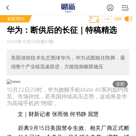
财新周刊
试听
T中
华为：断供后的长征｜特稿精选
2020年10月26日第41期
美国借助技术生态围堵华为，华为试图稳住阵脚，亟
须整个产业链迅速跟进，方能抵御极限施压
原图
10月22日20时，华为旗舰手机Mate 40系列如约而
至。市场担忧，若美国持续高压态势，这或将是华
为高端手机的“绝唱”。
文｜财新记者 张而弛 何书静 屈慧
距离9月15日美国禁令生效、相关厂商正式断