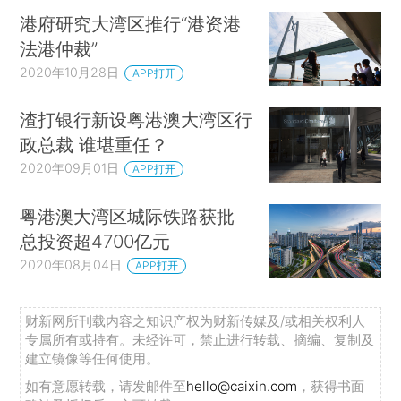
港府研究大湾区推行“港资港
法港仲裁”
2020年10月28日
APP打开
渣打银行新设粤港澳大湾区行
政总裁 谁堪重任？
2020年09月01日
APP打开
粤港澳大湾区城际铁路获批
总投资超4700亿元
2020年08月04日
APP打开
财新网所刊载内容之知识产权为财新传媒及/或相关权利人
专属所有或持有。未经许可，禁止进行转载、摘编、复制及
建立镜像等任何使用。
如有意愿转载，请发邮件至
hello@caixin.com
，获得书面