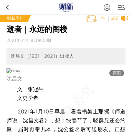
财新周刊
试听
T中
逝者｜永远的阁楼
2021年01月18日第03期
沈昌文（1931—2021）出版人
原图
沈昌文
文｜张冠生
文史学者
2021年1月10日早晨，看着书架上那摞《师道
师说：沈昌文卷》，想：快春节了，晓群兄还会约
聚，届时再带几本，沈公签名后可送朋友。正想