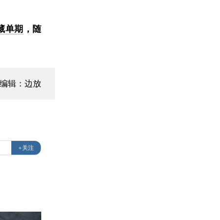
藏单期
，随
编辑：边放
+关注