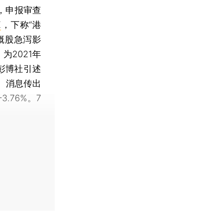
，申报审查
K
，下称“港
概股急泻影
为2021年
彭博社引述
。消息传出
.76%。7