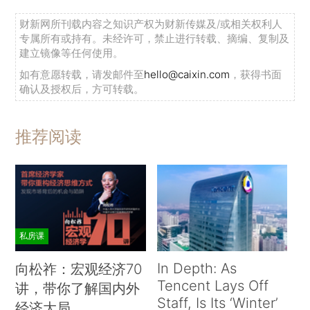
财新网所刊载内容之知识产权为财新传媒及/或相关权利人
专属所有或持有。未经许可，禁止进行转载、摘编、复制及
建立镜像等任何使用。
如有意愿转载，请发邮件至
hello@caixin.com
，获得书面
确认及授权后，方可转载。
推荐阅读
私房课
In Depth: As
向松祚：宏观经济70
Tencent Lays Off
讲，带你了解国内外
Staff, Is Its ‘Winter’
经济大局