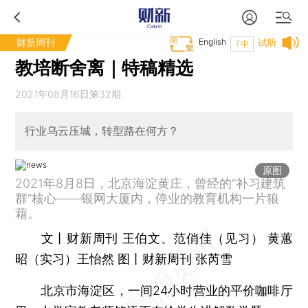
财新周刊
English
试听
T中
教培断舍离｜特稿精选
2021年08月16日第32期
行业乌云压城，转型路在何方？
原图
2021年8月8日，北京海淀黄庄，曾经的“补习建筑
群”核心——银网大厦内，停业的教育机构一片狼
藉。
文丨财新周刊 王伯文、范俏佳（见习） 黄蕙
昭（实习）王怡然 图丨财新周刊 张芮雪
北京市海淀区，一间24小时营业的平价咖啡厅