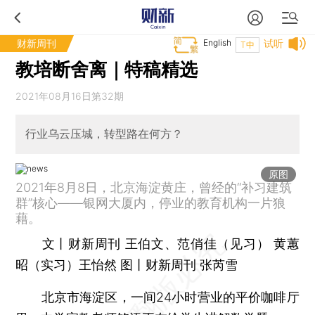
财新周刊
English
试听
T中
教培断舍离｜特稿精选
2021年08月16日第32期
行业乌云压城，转型路在何方？
原图
2021年8月8日，北京海淀黄庄，曾经的“补习建筑
群”核心——银网大厦内，停业的教育机构一片狼
藉。
文丨财新周刊 王伯文、范俏佳（见习） 黄蕙
昭（实习）王怡然 图丨财新周刊 张芮雪
北京市海淀区，一间24小时营业的平价咖啡厅