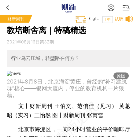
财新周刊
English
试听
T中
教培断舍离｜特稿精选
2021年08月16日第32期
行业乌云压城，转型路在何方？
原图
2021年8月8日，北京海淀黄庄，曾经的“补习建筑
群”核心——银网大厦内，停业的教育机构一片狼
藉。
文丨财新周刊 王伯文、范俏佳（见习） 黄蕙
昭（实习）王怡然 图丨财新周刊 张芮雪
北京市海淀区，一间24小时营业的平价咖啡厅