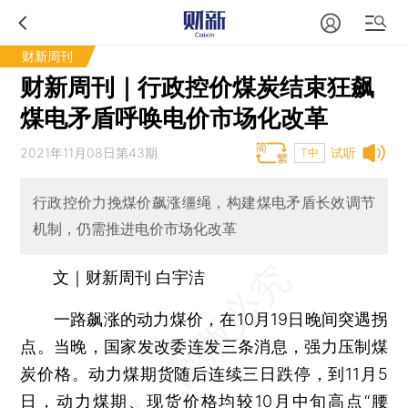
财新周刊
财新周刊｜行政控价煤炭结束狂飙
煤电矛盾呼唤电价市场化改革
2021年11月08日第43期
试听
T中
行政控价力挽煤价飙涨缰绳，构建煤电矛盾长效调节
机制，仍需推进电价市场化改革
文｜财新周刊 白宇洁
一路飙涨的动力煤价，在10月19日晚间突遇拐
点。当晚，国家发改委连发三条消息，强力压制煤
炭价格。动力煤期货随后连续三日跌停，到11月5
日，动力煤期、现货价格均较10月中旬高点“腰