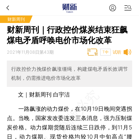
财新周刊
财新周刊｜行政控价煤炭结束狂飙
煤电矛盾呼唤电价市场化改革
2021年11月08日第43期
试听
T中
行政控价力挽煤价飙涨缰绳，构建煤电矛盾长效调节
机制，仍需推进电价市场化改革
文｜财新周刊 白宇洁
一路飙涨的动力煤价，在10月19日晚间突遇拐
点。当晚，国家发改委连发三条消息，强力压制煤
炭价格。动力煤期货随后连续三日跌停，到11月5
日，动力煤期、现货价格均较10月中旬高点“腰