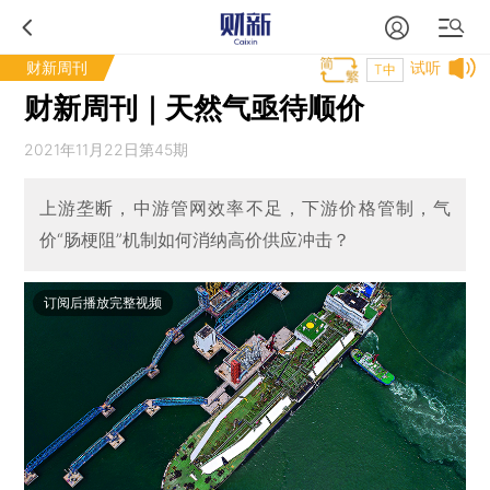
财新周刊
试听
T中
财新周刊｜天然气亟待顺价
2021年11月22日第45期
上游垄断，中游管网效率不足，下游价格管制，气
价“肠梗阻”机制如何消纳高价供应冲击？
订阅后播放完整视频