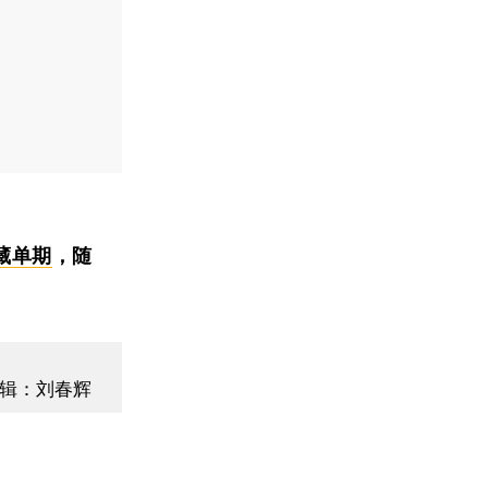
藏单期
，随
辑：刘春辉