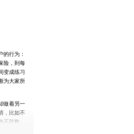
户的行为：
保险，到每
间变成练习
渐为大家所
却做着另一
情，比如不
数不胜数。