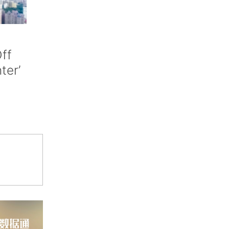
ff
nter’