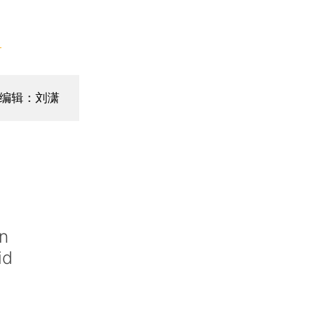
】
编辑：刘潇
n
id