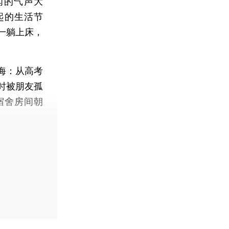
闻的气声大
起的生活节
一躺上床，
海：从高考
时被朋友孤
宿舍房间朝