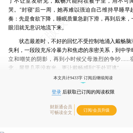
了不让室友听见，戴畅只能闷在被子里，用不可
哭。“封寝”后一周，她再难以强迫自己维持早睡早
奏：先是食欲下降，睡眠质量急剧下滑，再到后来，
眼泪就无意识地流下来。
状态最差时，不好的回忆不受控制地涌入戴畅脑
失利，一段段充斥冷暴力和焦虑的亲密关系，到中学
立和嘲笑的阴影，再到小时候父母激烈的争吵……
北，屋里几乎没有光，更让戴畅感到“无处可逃”。
本文共计9433字 订阅后继续阅读
登录
后获取已订阅的阅读权限
财新通会员
订阅/会员升级
可畅读全文