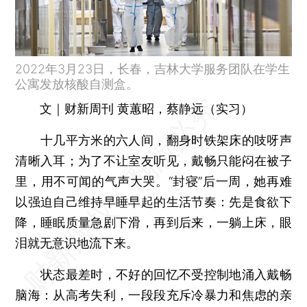
2022年3月23日，长春，吉林大学服务团队在学生
公寓发放核酸自测盒。
文｜财新周刊 黄蕙昭，蔡静远（实习）
十几平方米的六人间，翻身时铁架床的吱呀声
清晰入耳；为了不让室友听见，戴畅只能闷在被子
里，用不可闻的气声大哭。“封寝”后一周，她再难
以强迫自己维持早睡早起的生活节奏：先是食欲下
降，睡眠质量急剧下滑，再到后来，一躺上床，眼
泪就无意识地流下来。
状态最差时，不好的回忆不受控制地涌入戴畅
脑海：从高考失利，一段段充斥冷暴力和焦虑的亲