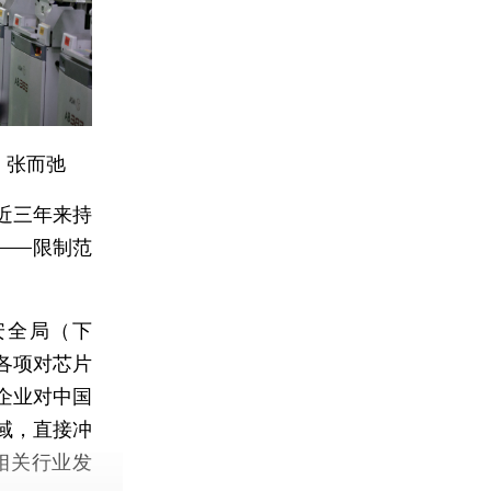
 张而弛
近三年来持
——限制范
。
安全局（下
用各项对芯片
企业对中国
域，直接冲
相关行业发