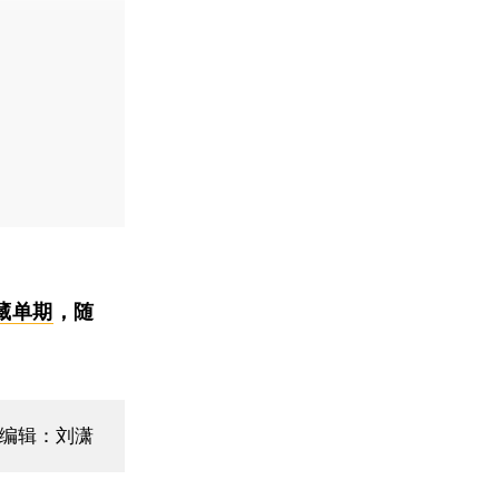
藏单期
，随
编辑：刘潇