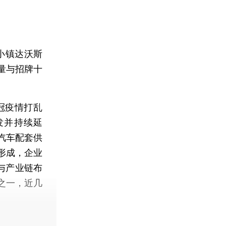
小镇达沃斯
量与招牌十
冠疫情打乱
发并持续延
汽车配套供
形成，企业
与产业链布
之一，近几