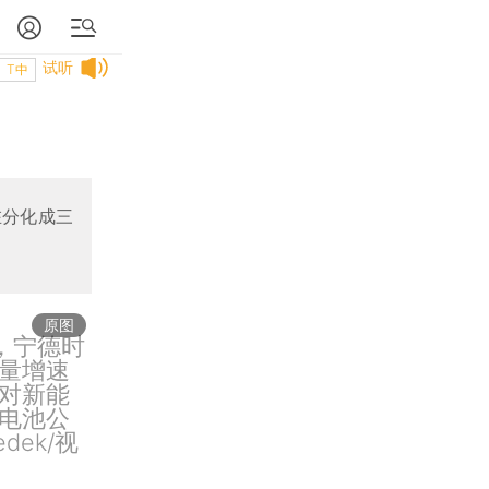
试听
T中
在分化成三
原图
，宁德时
量增速
对新能
电池公
dek/视