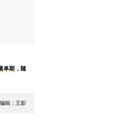
藏单期
，随
编辑：王影