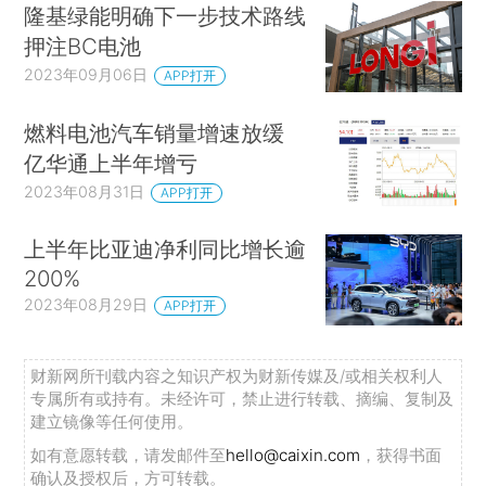
隆基绿能明确下一步技术路线
押注BC电池
2023年09月06日
APP打开
燃料电池汽车销量增速放缓
亿华通上半年增亏
2023年08月31日
APP打开
上半年比亚迪净利同比增长逾
200%
2023年08月29日
APP打开
财新网所刊载内容之知识产权为财新传媒及/或相关权利人
专属所有或持有。未经许可，禁止进行转载、摘编、复制及
建立镜像等任何使用。
如有意愿转载，请发邮件至
hello@caixin.com
，获得书面
确认及授权后，方可转载。