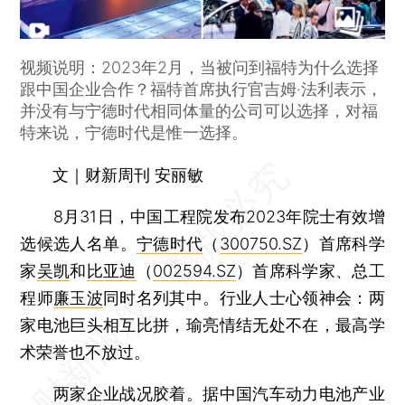
视频说明：2023年2月，当被问到福特为什么选择
跟中国企业合作？福特首席执行官吉姆·法利表示，
并没有与宁德时代相同体量的公司可以选择，对福
特来说，宁德时代是惟一选择。
文｜财新周刊 安丽敏
8月31日，中国工程院发布2023年院士有效增
选候选人名单。
宁德时代
（
300750.SZ
）首席科学
家
吴凯
和
比亚迪
（
002594.SZ
）首席科学家、总工
程师
廉玉波
同时名列其中。行业人士心领神会：两
家电池巨头相互比拼，瑜亮情结无处不在，最高学
术荣誉也不放过。
两家企业战况胶着。据中国汽车动力电池产业