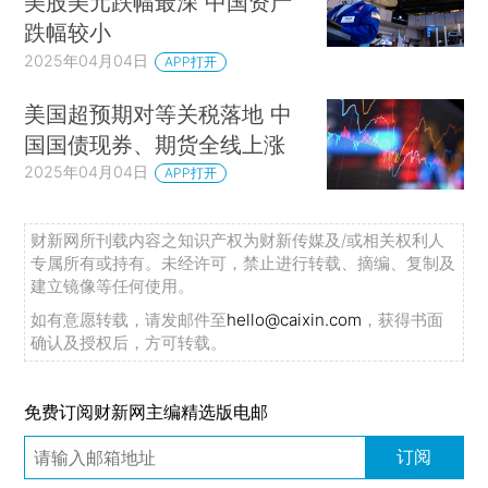
美股美元跌幅最深 中国资产
跌幅较小
2025年04月04日
APP打开
美国超预期对等关税落地 中
国国债现券、期货全线上涨
2025年04月04日
APP打开
财新网所刊载内容之知识产权为财新传媒及/或相关权利人
专属所有或持有。未经许可，禁止进行转载、摘编、复制及
建立镜像等任何使用。
如有意愿转载，请发邮件至
hello@caixin.com
，获得书面
确认及授权后，方可转载。
免费订阅财新网主编精选版电邮
订阅