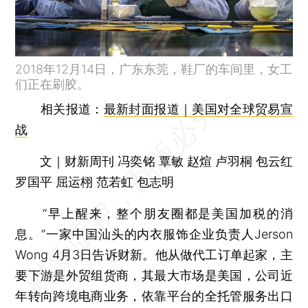
2018年12月14日，广东东莞，鞋厂的车间里，女工
们正在刷胶。
相关报道：
最新封面报道｜美国对全球贸易宣
战
文｜财新周刊 冯奕铭 覃敏 赵煊 卢羽桐 包云红
罗国平 屈运栩 范若虹 包志明
“早上醒来，整个朋友圈都是美国加税的消
息。”一家中国汕头的内衣服饰企业负责人Jerson
Wong 4月3日告诉财新。他从做代工订单起家，主
要下游是外贸组货商，其最大市场是美国，公司近
年转向跨境电商业务，依靠平台的全托管服务出口