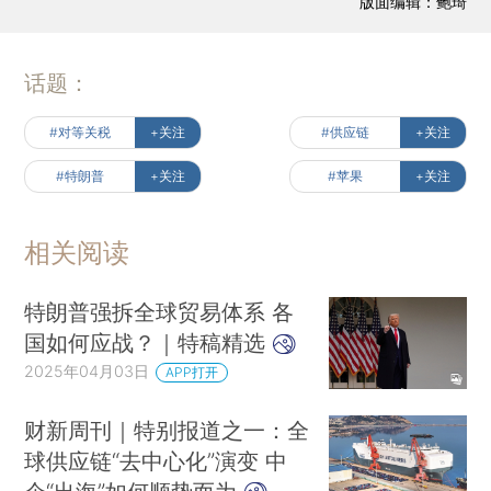
版面编辑：鲍琦
话题：
#对等关税
+关注
#供应链
+关注
#特朗普
+关注
#苹果
+关注
相关阅读
特朗普强拆全球贸易体系 各
国如何应战？｜特稿精选
2025年04月03日
APP打开
财新周刊｜特别报道之一：全
球供应链“去中心化”演变 中