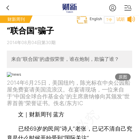
财新周刊
English
试听
T中
“联合国”骗子
2014年08月04日第30期
来自“联合国”的虚假荣誉，谁在炮制，欺骗了谁？
原图
2014年6月25日，美国纽约，陈光标在中央公园船
屋免费宴请美国流浪汉。在宴请现场，一位来自
于“中国全球合作基金会”的主席唐纳修向其颁发“世
界首善”荣誉证书。佚名/东方IC
文｜财新周刊 蓝方
已经69岁的民间“诗人”老张，已记不清自己究
竟是什么时候开始受到“国际关注”。