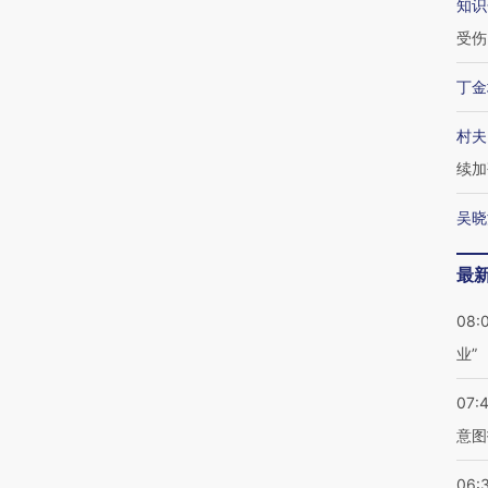
知识
受伤
丁金
村夫
续加
吴晓
最
08:
业”
07:
意图
06: