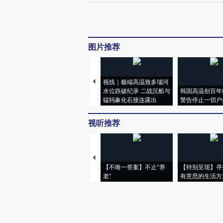
图片推荐
视线｜极端高温致多瑙河
水位跌破纪录 二战沉船与
韩国高温创百年
猛犸象化石接连露出
警告停止一切户
视听推荐
【不唯一答案】不止“养
【特别呈现】寻
老”
有意思的生活方