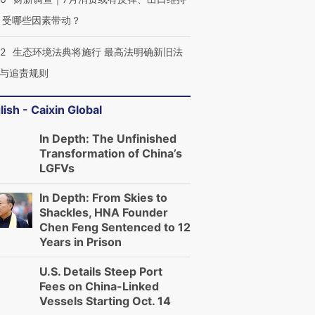
 受哪些因素带动？
42
生态环境法典将施行 最高法明确新旧法
与追责规则
lish - Caixin Global
In Depth: The Unfinished
Transformation of China’s
LGFVs
In Depth: From Skies to
Shackles, HNA Founder
Chen Feng Sentenced to 12
Years in Prison
U.S. Details Steep Port
Fees on China-Linked
Vessels Starting Oct. 14