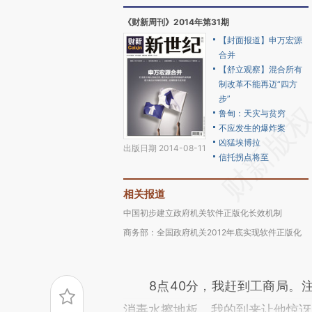
《财新周刊》2014年第31期
【封面报道】申万宏源
合并
【舒立观察】混合所有
制改革不能再迈“四方
步”
鲁甸：天灾与贫穷
不应发生的爆炸案
凶猛埃博拉
出版日期 2014-08-11
信托拐点将至
相关报道
中国初步建立政府机关软件正版化长效机制
商务部：全国政府机关2012年底实现软件正版化
8点40分，我赶到工商局。注
消毒水擦地板。我的到来让他惊讶