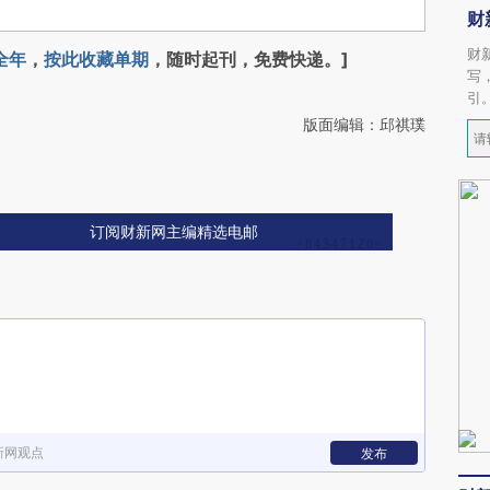
财
财
全年
，
按此收藏单期
，随时起刊，免费快递。]
写
引
版面编辑：邱祺璞
订阅财新网主编精选电邮
新网观点
发布