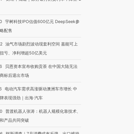
0
宇树科技IPO估值600亿元 DeepSeek参
略配售
22
油气市场剧烈波动现套利空间 嘉能可上
扭亏、净利增超50亿美元
6
贝恩资本宣布收购贡茶 在中国大陆无法
商标后退出市场
6
电动汽车需求高涨驱动澳洲车市增长 中
牌表现强劲｜出海·汽车
00
普渡机器人张涛：机器人规模化靠技术、
和产品共同突破
56
财新调查｜7月消费或有反弹、出口维持