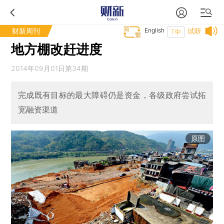
财新周刊
English
试听
T中
地方棚改赶进度
2014年09月01日第34期
完成既有目标的最大障碍仍是资金，各级政府尝试拓
宽融资渠道
原图