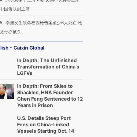
中国侨联副主席
45
泰国发生致命校园枪击案至少6人死亡 枪
父母亦被杀
lish - Caixin Global
In Depth: The Unfinished
Transformation of China’s
LGFVs
In Depth: From Skies to
Shackles, HNA Founder
Chen Feng Sentenced to 12
Years in Prison
U.S. Details Steep Port
Fees on China-Linked
Vessels Starting Oct. 14