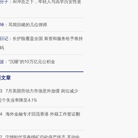
分子
：
AI冲击之下，年轻人与高学历女性更
坤
：
耳闻目睹的几位律师
跨国走私7万
视线｜被称为“蟑螂”的印
视线｜“入侵”还是“人道危
检体内含3种
度Z世代 用街头抗争将教
机”？难民潮撕裂西班牙
秘鲁纳斯
日记
：
长护险覆盖全国 筹资和服务给予将持
育部长拱下台
飞地休达
13人遇难
码
波
：
“沉睡”的10万亿元公积金
进第四届链博
【商旅对话】华住集团
新文章
技“链”接产
【特别呈现】寻找100种
CFO：不靠规模取胜，华
【特别呈
有意思的生活方式·第三对
住三大增长引擎是什么？
有意思的
43
7月美国劳动力市场意外放缓 岗位减少
3万个失业率降至4.1%
14
海外金融专才回流香港 外籍工作签证翻
2
宁德时代宜春锂矿仍处停产状态 其动向