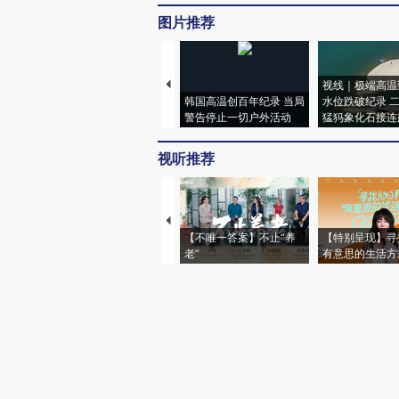
图片推荐
视线｜极端高温
韩国高温创百年纪录 当局
水位跌破纪录 
警告停止一切户外活动
猛犸象化石接连
视听推荐
【不唯一答案】不止“养
【特别呈现】寻
老”
有意思的生活方