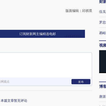
财
版面编辑：邱祺璞
伍戈
罗志
易峘
订阅财新网主编精选电邮
视
新网观点
发布
博
唐涯
本篇文章暂无评论