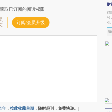
财
获取已订阅的阅读权限
财
写
员
订阅/会员升级
引
文
全年
，
按此收藏单期
，随时起刊，免费快递。]