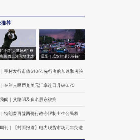
辑推荐
侵”还是“人道危机” 难
撕裂西班牙飞地休达
显影｜瓜农的漫长等待
｜
宇树发行市值610亿 先行者的加速和考验
｜
在岸人民币兑美元汇率连日升破6.75
我闻
｜
艾路明及多名股东被拘
｜
特朗普再签两份行政令限制出生公民权
周刊
｜
【封面报道】电力现货市场元年突进