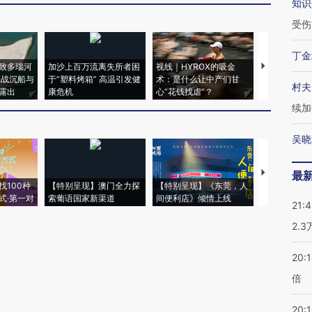
知识
受伤
丁金
致多瑙河
加沙上百万流离失所者困
视线｜HYROX的吸金
马航飞行员
二战沉船与
于“塑料烤箱” 高温引发健
术：是什么让中产们甘
粒摇头丸 尿
村夫
露出
康危机
心“花钱找虐”？
毒品
续加
吴晓
【推广】走
最
找100种
【特别呈现】澳门全力探
【特别呈现】《东莞，人
会，让数智科
式·第一对
索葡语国家新渠道
间便利店》倾情上线
业
21:
2.
20:
倍
20:1