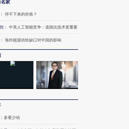
新名家
：
停不下来的价格？
恒
：
中美人工智能竞争：道路比技术更重要
：
海外能源供给缺口对中国的影响
频
客
：
多看少动