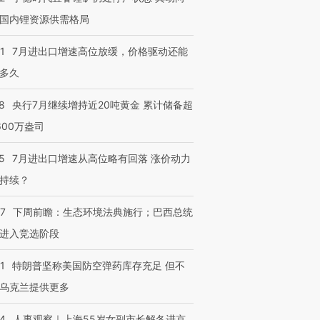
国内锂资源供需格局
1
7月进出口增速高位放缓，价格驱动还能
多久
8
央行7月继续增持近20吨黄金 累计储备超
600万盎司
5
7月进出口增速从高位略有回落 涨价动力
持续？
07
下周前瞻：生态环境法典施行；巴西总统
进入竞选阶段
1
特朗普坚称美国防空弹药库存充足 但不
乌克兰提供更多
24
人事观察｜上海55岁女副市长解冬进京