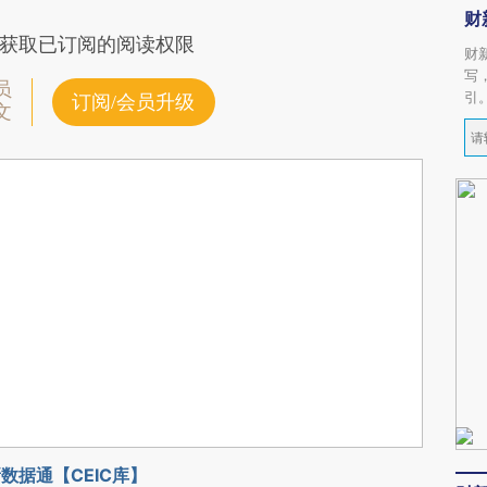
财
获取已订阅的阅读权限
财
写
员
引
订阅/会员升级
文
数据通【CEIC库】