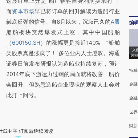
这波订单上升是“船厂牺牲自身利润换来的”；
而
资本市场
早已将订单的回升解读为造船行业
触底反弹的信号。自8月以来，沉寂已久的
A股
编
船舶板块突然爆发式上涨，其中中国船舶
（
600150.SH
）的涨幅更是接近140%。“船舶
“入
类股票真是涨疯了！”多位业内人士感叹。海通
民潮
证券日前发布研报认为造船业持续复苏，预计
特稿
2014年底下游运力过剩的局面就将改善，船价
会回升。但熟悉造船企业现状的观察人士会对
金融
此打上问号。
金融
世界
财新
6244字 订阅后继续阅读