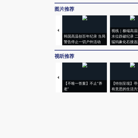
图片推荐
视线｜极端高温
韩国高温创百年纪录 当局
水位跌破纪录 
警告停止一切户外活动
猛犸象化石接连
视听推荐
【不唯一答案】不止“养
【特别呈现】寻
老”
有意思的生活方