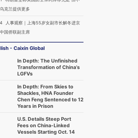
乌克兰提供更多
24
人事观察｜上海55岁女副市长解冬进京
中国侨联副主席
lish - Caixin Global
In Depth: The Unfinished
Transformation of China’s
LGFVs
In Depth: From Skies to
Shackles, HNA Founder
Chen Feng Sentenced to 12
Years in Prison
U.S. Details Steep Port
Fees on China-Linked
Vessels Starting Oct. 14