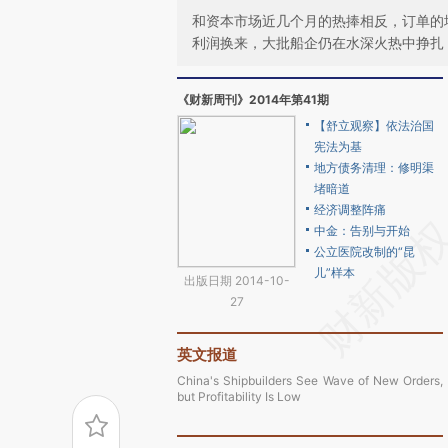
和资本市场近几个月的热捧相反，订单的
利润换来，大批船企仍在水深火热中挣扎
《财新周刊》2014年第41期
【舒立观察】依法治国
宪法为基
地方债务清理：修明渠
堵暗道
经济调整阵痛
中金：告别与开始
公立医院改制的“昆
儿”样本
出版日期 2014-10-
27
英文报道
China's Shipbuilders See Wave of New Orders,
but Profitability Is Low