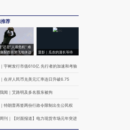
辑推荐
侵”还是“人道危机” 难
撕裂西班牙飞地休达
显影｜瓜农的漫长等待
｜
宇树发行市值610亿 先行者的加速和考验
｜
在岸人民币兑美元汇率连日升破6.75
我闻
｜
艾路明及多名股东被拘
｜
特朗普再签两份行政令限制出生公民权
周刊
｜
【封面报道】电力现货市场元年突进