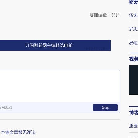
财
版面编辑：邵超
伍戈
罗志
易峘
订阅财新网主编精选电邮
视
新网观点
发布
博
唐涯
本篇文章暂无评论