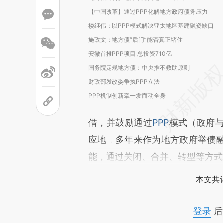
【中国改革】通过PPP化解地方政府债务压力
楼继伟：以PPP模式解决亚太地区基建融资缺口
施政文：地方债“后门”能否真正堵住
安徽首推PPP项目 总投资710亿
国务院定规地方债：中央推不救助原则
财政部发改委争执PPP立法
PPP机制创新牵一发而动全身
借，并鼓励通过
PPP
模式（政府
应地，多年来作为地方政府举债
能，通过关闭、合并、转型等方式
本文共计
登录
后