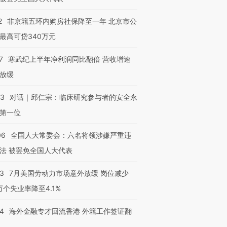
2
非京籍五环内购房社保降至一年 北京市公
最高可贷340万元
7
寒武纪上半年净利润同比翻倍 营收增速
放缓
53
对话｜邱仁宗：临床研究参与者的安全永
第一位
06
全国人大常委会：六名将领涉嫌严重违
法 被罢免全国人大代表
43
7月美国劳动力市场意外放缓 岗位减少
3万个失业率降至4.1%
14
海外金融专才回流香港 外籍工作签证翻