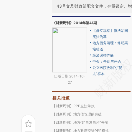
43号文及财政部配套文件，存量锁定、
《财新周刊》2014年第41期
【舒立观察】依法治国
宪法为基
地方债务清理：修明渠
堵暗道
经济调整阵痛
中金：告别与开始
公立医院改制的“昆
儿”样本
出版日期 2014-10-
27
相关报道
【财新周刊】PPP立法争执
【财新周刊】地方债管理的突破
【财新周刊】地方债“自发自还”开闸
【财新周刊】地方政府突进PPP模式