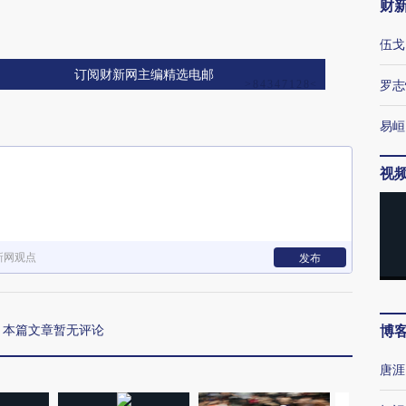
财
伍戈
订阅财新网主编精选电邮
罗志
易峘
视
新网观点
发布
本篇文章暂无评论
博
唐涯