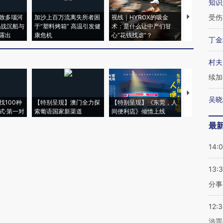
知识
受伤
致多瑙河
加沙上百万流离失所者困
视线｜HYROX的吸金
马航飞行员
二战沉船与
于“塑料烤箱” 高温引发健
术：是什么让中产们甘
粒摇头丸 尿
露出
康危机
心“花钱找虐”？
毒品
丁金
村夫
续加
【推广】走
吴晓
找100种
【特别呈现】澳门全力探
【特别呈现】《东莞，人
会，让数智科
式·第一对
索葡语国家新渠道
间便利店》倾情上线
业
最
14:
13:
分事
12:
涉罪