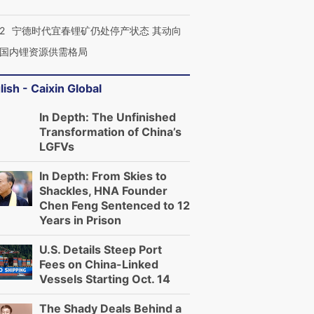
2
宁德时代宜春锂矿仍处停产状态 其动向
国内锂资源供需格局
lish - Caixin Global
In Depth: The Unfinished
Transformation of China’s
LGFVs
In Depth: From Skies to
Shackles, HNA Founder
Chen Feng Sentenced to 12
Years in Prison
U.S. Details Steep Port
Fees on China-Linked
Vessels Starting Oct. 14
The Shady Deals Behind a