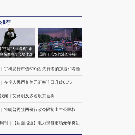
辑推荐
侵”还是“人道危机” 难
撕裂西班牙飞地休达
显影｜瓜农的漫长等待
｜
宇树发行市值610亿 先行者的加速和考验
｜
在岸人民币兑美元汇率连日升破6.75
我闻
｜
艾路明及多名股东被拘
｜
特朗普再签两份行政令限制出生公民权
周刊
｜
【封面报道】电力现货市场元年突进