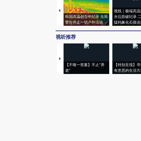
视线｜极端高温
韩国高温创百年纪录 当局
水位跌破纪录 
警告停止一切户外活动
猛犸象化石接连
视听推荐
【不唯一答案】不止“养
【特别呈现】寻
老”
有意思的生活方