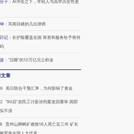
分子
：
AI冲击之下，年轻人与高学历女性更
跨国走私7万
视线｜被称为“蟑螂”的印
视线｜“入侵”还是“人道危
检体内含3种
度Z世代 用街头抗争将教
机”？难民潮撕裂西班牙
秘鲁纳斯
育部长拱下台
飞地休达
13人遇难
坤
：
耳闻目睹的几位律师
日记
：
长护险覆盖全国 筹资和服务给予将持
码
进第四届链博
【商旅对话】华住集团
波
：
“沉睡”的10万亿元公积金
技“链”接产
【特别呈现】寻找100种
CFO：不靠规模取胜，华
【特别呈
有意思的生活方式·第三对
住三大增长引擎是什么？
有意思的
新文章
09
美日联合干预汇率，为何影响了黄金
32
“90后”农民工讨薪涉刑案发回重审 因部
实不清
36
贵州山脚树矿难致16人死亡近三年 矿长
被罢免全国人大代表