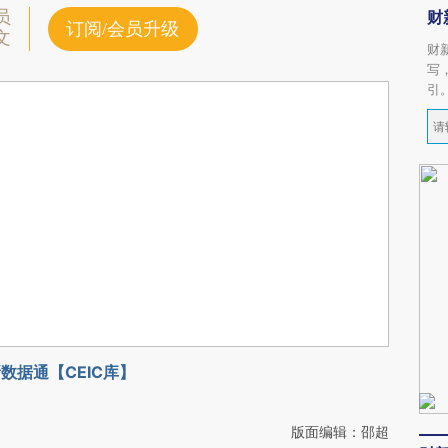
员
财
订阅/会员升级
文
财
写
引
数据通【CEIC库】
版面编辑：邵超