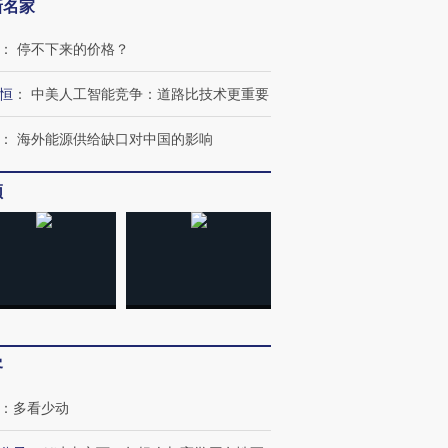
新名家
：
停不下来的价格？
恒
：
中美人工智能竞争：道路比技术更重要
：
海外能源供给缺口对中国的影响
频
客
：
多看少动