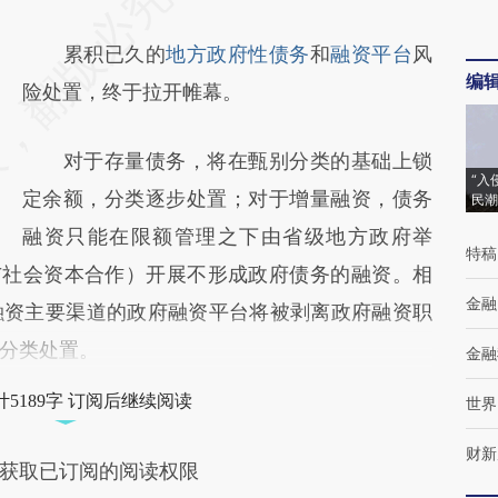
累积已久的
地方政府性债务
和
融资平台
风
编
险处置，终于拉开帷幕。
对于存量债务，将在甄别分类的基础上锁
“入
定余额，分类逐步处置；对于增量融资，债务
民潮
融资只能在限额管理之下由省级地方政府举
特稿
与社会资本合作）开展不形成政府债务的融资。相
金融
融资主要渠道的政府融资平台将被剥离政府融资职
分类处置。
金融
5189字 订阅后继续阅读
世界
财新
获取已订阅的阅读权限