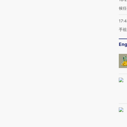
候任
17:
手祖
Eng