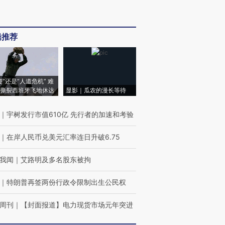
辑推荐
侵”还是“人道危机” 难
撕裂西班牙飞地休达
显影｜瓜农的漫长等待
｜
宇树发行市值610亿 先行者的加速和考验
｜
在岸人民币兑美元汇率连日升破6.75
我闻
｜
艾路明及多名股东被拘
｜
特朗普再签两份行政令限制出生公民权
周刊
｜
【封面报道】电力现货市场元年突进