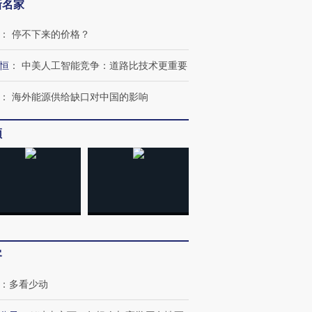
新名家
：
停不下来的价格？
恒
：
中美人工智能竞争：道路比技术更重要
：
海外能源供给缺口对中国的影响
频
客
：
多看少动