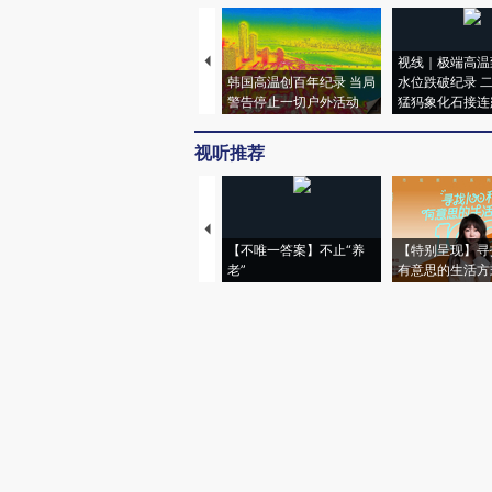
视线｜极端高温
韩国高温创百年纪录 当局
水位跌破纪录 
警告停止一切户外活动
猛犸象化石接连
视听推荐
【不唯一答案】不止“养
【特别呈现】寻
老”
有意思的生活方