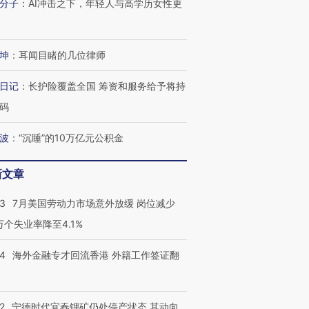
分子
：
AI冲击之下，年轻人与高学历女性更
跨国走私7万
视线｜被称为“蟑螂”的印
视线｜“入侵”还是“人道危
检体内含3种
度Z世代 用街头抗争将教
机”？难民潮撕裂西班牙
秘鲁纳斯
坤
：
耳闻目睹的几位律师
育部长拱下台
飞地休达
13人遇难
日记
：
长护险覆盖全国 筹资和服务给予将持
码
波
：
“沉睡”的10万亿元公积金
进第四届链博
【商旅对话】华住集团
技“链”接产
【特别呈现】寻找100种
CFO：不靠规模取胜，华
【特别呈
有意思的生活方式·第三对
住三大增长引擎是什么？
有意思的
新文章
43
7月美国劳动力市场意外放缓 岗位减少
3万个失业率降至4.1%
14
海外金融专才回流香港 外籍工作签证翻
2
宁德时代宜春锂矿仍处停产状态 其动向