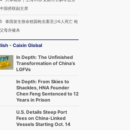
中国侨联副主席
45
泰国发生致命校园枪击案至少6人死亡 枪
父母亦被杀
lish - Caixin Global
In Depth: The Unfinished
Transformation of China’s
LGFVs
In Depth: From Skies to
Shackles, HNA Founder
Chen Feng Sentenced to 12
Years in Prison
U.S. Details Steep Port
Fees on China-Linked
Vessels Starting Oct. 14