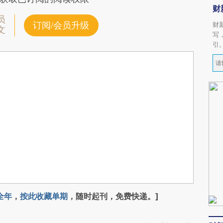
财
员
订阅/会员升级
财
文
写
引
全年
，
按此收藏单期
，随时起刊，免费快递。]