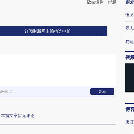
财
版面编辑：邵超
伍戈
罗志
订阅财新网主编精选电邮
易峘
视
新网观点
发布
博
本篇文章暂无评论
唐涯