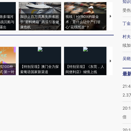
知识
受伤
致多瑙河
加沙上百万流离失所者困
视线｜HYROX的吸金
马航飞行员
二战沉船与
于“塑料烤箱” 高温引发健
术：是什么让中产们甘
粒摇头丸 尿
丁金
露出
康危机
心“花钱找虐”？
毒品
村夫
续加
吴晓
【推广】走
找100种
【特别呈现】澳门全力探
【特别呈现】《东莞，人
会，让数智科
式·第一对
索葡语国家新渠道
间便利店》倾情上线
业
最
21:
2.
20:
倍
20:1