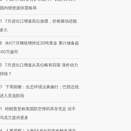
国内锂资源供需格局
1
7月进出口增速高位放缓，价格驱动还能
多久
8
央行7月继续增持近20吨黄金 累计储备超
600万盎司
5
7月进出口增速从高位略有回落 涨价动力
持续？
07
下周前瞻：生态环境法典施行；巴西总统
进入竞选阶段
1
特朗普坚称美国防空弹药库存充足 但不
乌克兰提供更多
24
人事观察｜上海55岁女副市长解冬进京