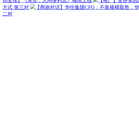
别呈现】《东莞，人间便利店》倾情上线
【推广】走进第四
方式·第三对
【商旅对话】华住集团CFO：不靠规模取胜，
二对