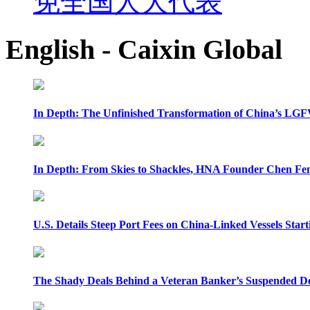
免全国人大代表
English - Caixin Global
In Depth: The Unfinished Transformation of China’s LGF
In Depth: From Skies to Shackles, HNA Founder Chen Feng
U.S. Details Steep Port Fees on China-Linked Vessels Start
The Shady Deals Behind a Veteran Banker’s Suspended D