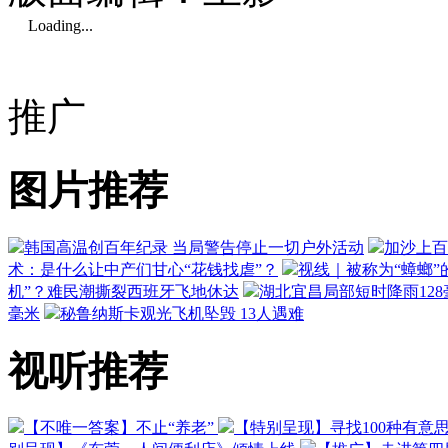
Loading...
推广
图片推荐
韩国高温创百年纪录 当局警告停止一切户外活动
加沙上百
术：是什么让中产们甘心“花钱找虐”？
视线｜被称为“蟑螂”
机”？难民潮撕裂西班牙飞地休达
湖北宜昌局部短时降雨128毫
毫米
秘鲁纳斯卡观光飞机坠毁 13人遇难
视听推荐
【不唯一答案】不止“养老”
【特别呈现】寻找100种有意