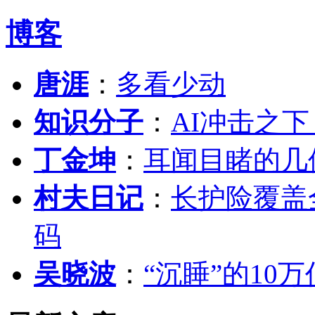
博客
唐涯
：
多看少动
知识分子
：
AI冲击之
丁金坤
：
耳闻目睹的几
村夫日记
：
长护险覆盖
码
吴晓波
：
“沉睡”的10