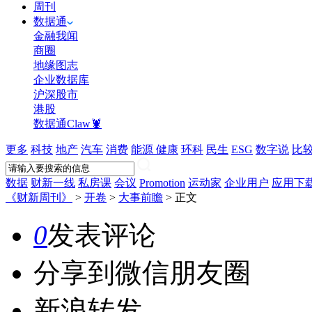
周刊
数据通
金融我闻
商圈
地缘图志
企业数据库
沪深股市
港股
数据通Claw🦞
更多
科技
地产
汽车
消费
能源
健康
环科
民生
ESG
数字说
比
数据
财新一线
私房课
会议
Promotion
运动家
企业用户
应用下
《财新周刊》
>
开卷
>
大事前瞻
>
正文
0
发表评论
分享到微信朋友圈
新浪转发