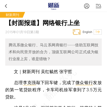
财新周刊
【封面报道】网络银行上坐
2015年01月19日第3期
English
T中
腾讯系微众银行、马云系网商银行⋯⋯借助互联网技
术和向民营开放的合力，顶级互联网公司正式成为银
行业座上宾，谁是猎物？
文｜财新周刊 吴红毓然 张宇哲
总理
李克强
敲下回车键，完成了
微众银行
发放
的第一笔贷款程序，卡车司机徐军拿到了3.5万元
贷款。