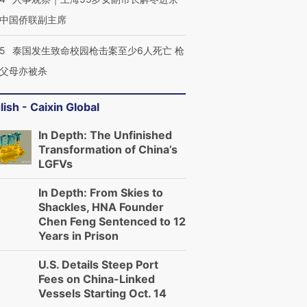
中国侨联副主席
45
泰国发生致命校园枪击案至少6人死亡 枪
父母亦被杀
lish - Caixin Global
In Depth: The Unfinished
Transformation of China’s
LGFVs
In Depth: From Skies to
Shackles, HNA Founder
Chen Feng Sentenced to 12
Years in Prison
U.S. Details Steep Port
Fees on China-Linked
Vessels Starting Oct. 14