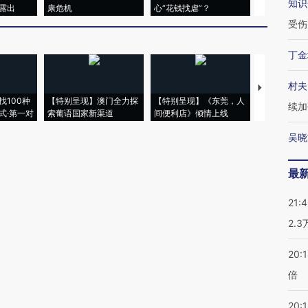
知识
露出
康危机
心“花钱找虐”？
毒品
受伤
丁金
村夫
【推广】走
找100种
【特别呈现】澳门全力探
【特别呈现】《东莞，人
会，让数智科
续加
式·第一对
索葡语国家新渠道
间便利店》倾情上线
业
吴晓
最
21:
2.
20:
倍
20:1