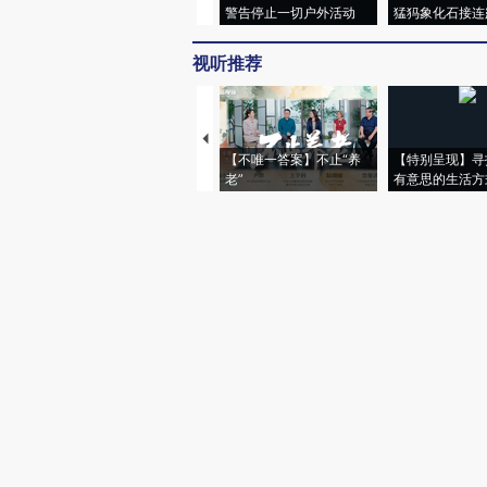
警告停止一切户外活动
猛犸象化石接连
视听推荐
【不唯一答案】不止“养
【特别呈现】寻
老”
有意思的生活方