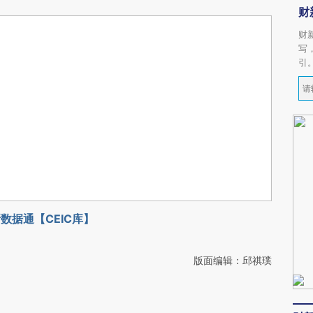
财
财
写
引
数据通【CEIC库】
版面编辑：邱祺璞