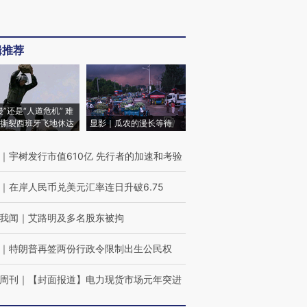
辑推荐
侵”还是“人道危机” 难
撕裂西班牙飞地休达
显影｜瓜农的漫长等待
｜
宇树发行市值610亿 先行者的加速和考验
｜
在岸人民币兑美元汇率连日升破6.75
我闻
｜
艾路明及多名股东被拘
｜
特朗普再签两份行政令限制出生公民权
周刊
｜
【封面报道】电力现货市场元年突进