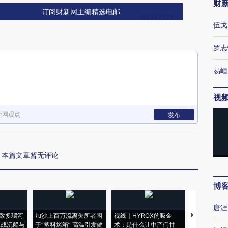
财
订阅财新网主编精选电邮
伍戈
罗志
易峘
视
新网观点
发布
本篇文章暂无评论
博
唐涯
致多瑙河
加沙上百万流离失所者困
视线｜HYROX的吸金
马航飞行员
二战沉船与
于“塑料烤箱” 高温引发健
术：是什么让中产们甘
粒摇头丸 尿