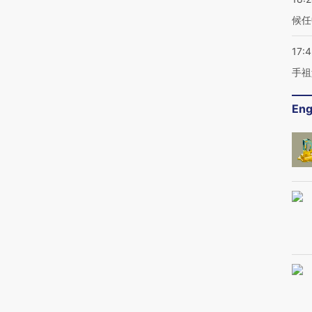
候任
17:
手祖
Eng