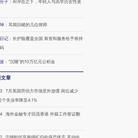
分子
：
AI冲击之下，年轻人与高学历女性更
育部长拱下台
飞地休达
13人遇难
坤
：
耳闻目睹的几位律师
日记
：
长护险覆盖全国 筹资和服务给予将持
进第四届链博
【商旅对话】华住集团
技“链”接产
【特别呈现】寻找100种
CFO：不靠规模取胜，华
【特别呈
码
有意思的生活方式·第三对
住三大增长引擎是什么？
有意思的
波
：
“沉睡”的10万亿元公积金
新文章
43
7月美国劳动力市场意外放缓 岗位减少
3万个失业率降至4.1%
14
海外金融专才回流香港 外籍工作签证翻
2
宁德时代宜春锂矿仍处停产状态 其动向