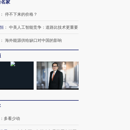
新名家
：
停不下来的价格？
恒
：
中美人工智能竞争：道路比技术更重要
：
海外能源供给缺口对中国的影响
频
客
：
多看少动
跨国走私7万
视线｜被称为“蟑螂”的印
视线｜“入侵”还是“人道危
检体内含3种
度Z世代 用街头抗争将教
机”？难民潮撕裂西班牙
秘鲁纳斯