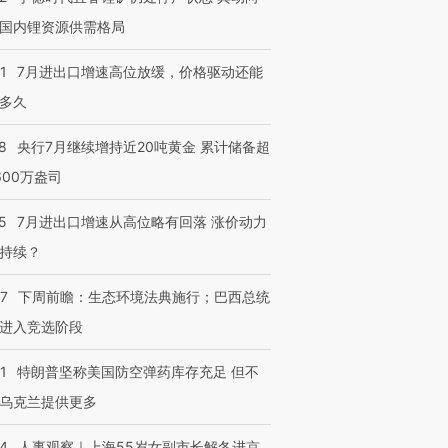
国内锂资源供需格局
1
7月进出口增速高位放缓，价格驱动还能
多久
8
央行7月继续增持近20吨黄金 累计储备超
600万盎司
5
7月进出口增速从高位略有回落 涨价动力
持续？
07
下周前瞻：生态环境法典施行；巴西总统
进入竞选阶段
1
特朗普坚称美国防空弹药库存充足 但不
乌克兰提供更多
24
人事观察｜上海55岁女副市长解冬进京