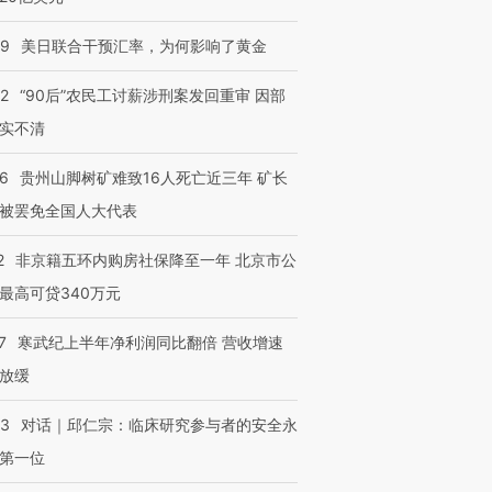
09
美日联合干预汇率，为何影响了黄金
进第四届链博
【商旅对话】华住集团
技“链”接产
【特别呈现】寻找100种
CFO：不靠规模取胜，华
【特别呈
32
“90后”农民工讨薪涉刑案发回重审 因部
有意思的生活方式·第三对
住三大增长引擎是什么？
有意思的
实不清
36
贵州山脚树矿难致16人死亡近三年 矿长
被罢免全国人大代表
2
非京籍五环内购房社保降至一年 北京市公
最高可贷340万元
7
寒武纪上半年净利润同比翻倍 营收增速
放缓
53
对话｜邱仁宗：临床研究参与者的安全永
第一位