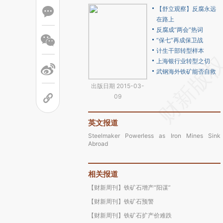
【舒立观察】反腐永远
在路上
反腐成“两会”热词
“保七”再成保卫战
计生干部转型样本
上海银行业转型之切
武钢海外铁矿能否自救
出版日期 2015-03-
09
英文报道
Steelmaker Powerless as Iron Mines Sink
Abroad
相关报道
【财新周刊】铁矿石增产“阳谋”
【财新周刊】铁矿石预警
【财新周刊】铁矿石扩产价难跌