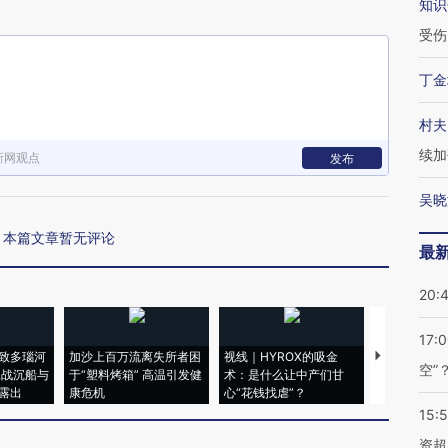
知识
受伤
丁金
村夫
续加
新网观点
发布
吴晓
本篇文章暂无评论
最
20:
17:
致多瑙河
加沙上百万流离失所者困
视线｜HYROX的吸金
马航飞行员
空”
二战沉船与
于“塑料烤箱” 高温引发健
术：是什么让中产们甘
粒摇头丸 尿
露出
康危机
心“花钱找虐”？
毒品
15:
资超