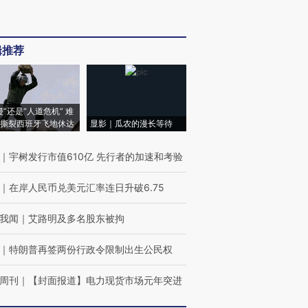
辑推荐
侵”还是“人道危机” 难
撕裂西班牙飞地休达
显影｜瓜农的漫长等待
｜
宇树发行市值610亿 先行者的加速和考验
｜
在岸人民币兑美元汇率连日升破6.75
我闻
｜
艾路明及多名股东被拘
｜
特朗普再签两份行政令限制出生公民权
周刊
｜
【封面报道】电力现货市场元年突进