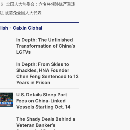
06
全国人大常委会：六名将领涉嫌严重违
法 被罢免全国人大代表
lish - Caixin Global
In Depth: The Unfinished
Transformation of China’s
LGFVs
In Depth: From Skies to
Shackles, HNA Founder
Chen Feng Sentenced to 12
Years in Prison
U.S. Details Steep Port
Fees on China-Linked
Vessels Starting Oct. 14
The Shady Deals Behind a
Veteran Banker’s