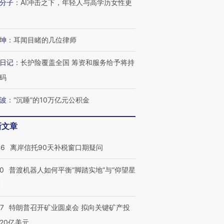
分子
：
AI冲击之下，年轻人与高学历女性更
坤
：
耳闻目睹的几位律师
日记
：
长护险覆盖全国 筹资和服务给予将持
码
波
：
“沉睡”的10万亿元公积金
新文章
46
离岸信托90天补税窗口期疑问
00
普渡机器人如何平衡“脚踏实地”与“仰望星
跨国走私7万
视线｜被称为“蟑螂”的印
视线｜“入侵”还是“人道危
？
检体内含3种
度Z世代 用街头抗争将教
机”？难民潮撕裂西班牙
秘鲁纳斯
育部长拱下台
飞地休达
13人遇难
57
特朗普召开矿业圆桌会 拟向关键矿产投
20亿美元