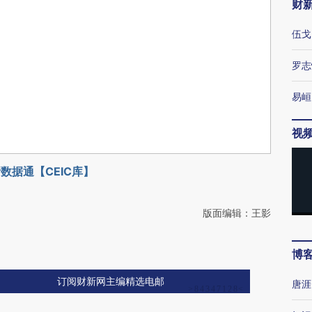
财
伍戈
罗志
易峘
视
数据通【CEIC库】
版面编辑：王影
博
订阅财新网主编精选电邮
唐涯