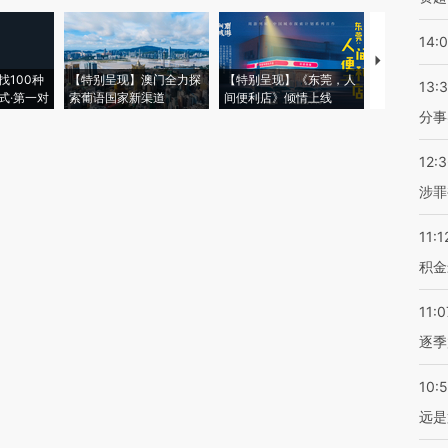
14:
【推广】走
找100种
【特别呈现】澳门全力探
【特别呈现】《东莞，人
会，让数智科
13:
式·第一对
索葡语国家新渠道
间便利店》倾情上线
业
分事
12:
涉罪
11:1
积金
11:0
逐季
10:
远是