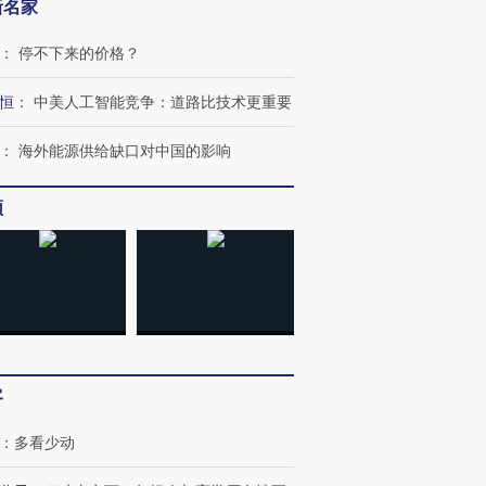
新名家
：
停不下来的价格？
恒
：
中美人工智能竞争：道路比技术更重要
：
海外能源供给缺口对中国的影响
频
客
：
多看少动