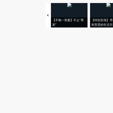
【不唯一答案】不止“养
【特别呈现】寻
老”
有意思的生活方