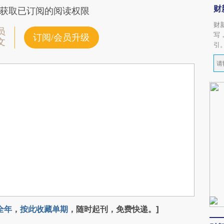
财
获取已订阅的阅读权限
财
员
写
订阅/会员升级
文
引
全年
，
按此收藏单期
，随时起刊，免费快递。]