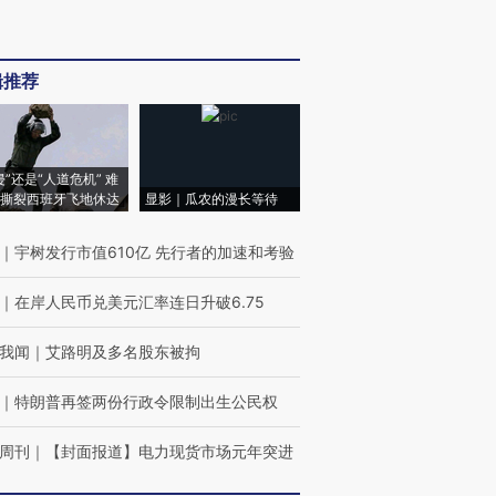
辑推荐
侵”还是“人道危机” 难
撕裂西班牙飞地休达
显影｜瓜农的漫长等待
｜
宇树发行市值610亿 先行者的加速和考验
｜
在岸人民币兑美元汇率连日升破6.75
我闻
｜
艾路明及多名股东被拘
｜
特朗普再签两份行政令限制出生公民权
周刊
｜
【封面报道】电力现货市场元年突进