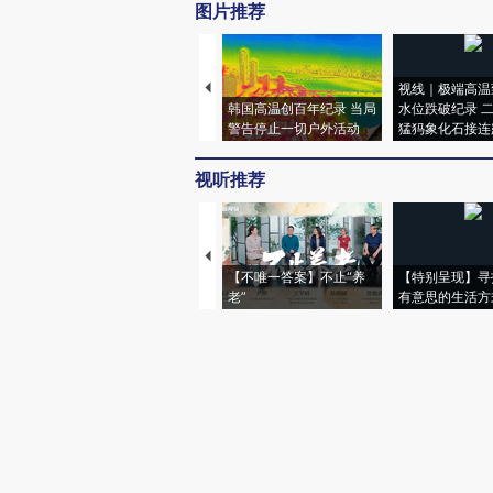
图片推荐
视线｜极端高温
韩国高温创百年纪录 当局
水位跌破纪录 
警告停止一切户外活动
猛犸象化石接连
视听推荐
【不唯一答案】不止“养
【特别呈现】寻
老”
有意思的生活方