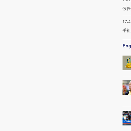
候任
17:
手祖
Eng