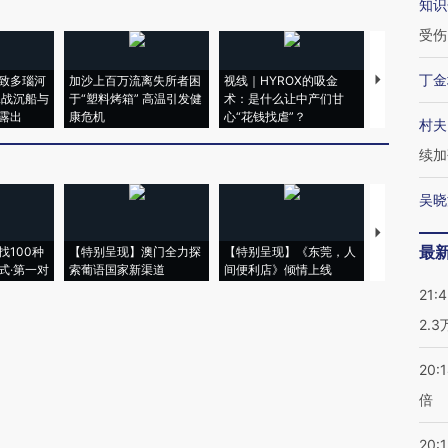
知识
受伤
丁金
致多瑙河
加沙上百万流离失所者困
视线｜HYROX的吸金
马航飞行员
二战沉船与
于“塑料烤箱” 高温引发健
术：是什么让中产们甘
粒摇头丸 尿
露出
康危机
心“花钱找虐”？
毒品
村夫
续加
吴晓
【推广】走
最
找100种
【特别呈现】澳门全力探
【特别呈现】《东莞，人
会，让数智科
式·第一对
索葡语国家新渠道
间便利店》倾情上线
业
21:
2.
20:
倍
20:1