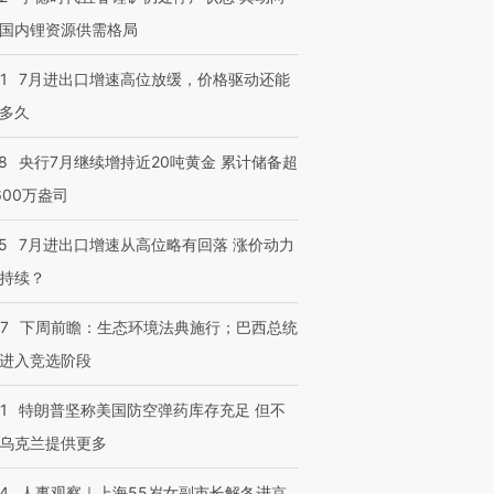
国内锂资源供需格局
1
7月进出口增速高位放缓，价格驱动还能
多久
8
央行7月继续增持近20吨黄金 累计储备超
600万盎司
5
7月进出口增速从高位略有回落 涨价动力
持续？
07
下周前瞻：生态环境法典施行；巴西总统
进入竞选阶段
1
特朗普坚称美国防空弹药库存充足 但不
乌克兰提供更多
24
人事观察｜上海55岁女副市长解冬进京