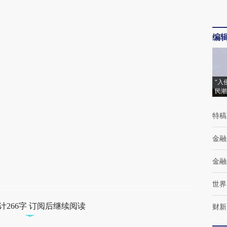
编
“入
民潮
特稿
金融
金融
世界
计266字 订阅后继续阅读
财新