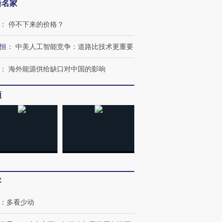
新名家
：
停不下来的价格？
恒
：
中美人工智能竞争：道路比技术更重要
：
海外能源供给缺口对中国的影响
频
客
：
多看少动