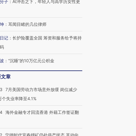
分子
：
AI冲击之下，年轻人与高学历女性更
坤
：
耳闻目睹的几位律师
跨国走私7万
视线｜被称为“蟑螂”的印
视线｜“入侵”还是“人道危
检体内含3种
度Z世代 用街头抗争将教
机”？难民潮撕裂西班牙
秘鲁纳斯
育部长拱下台
飞地休达
13人遇难
日记
：
长护险覆盖全国 筹资和服务给予将持
码
波
：
“沉睡”的10万亿元公积金
进第四届链博
【商旅对话】华住集团
新文章
技“链”接产
【特别呈现】寻找100种
CFO：不靠规模取胜，华
【特别呈
有意思的生活方式·第三对
住三大增长引擎是什么？
有意思的
43
7月美国劳动力市场意外放缓 岗位减少
3万个失业率降至4.1%
14
海外金融专才回流香港 外籍工作签证翻
2
宁德时代宜春锂矿仍处停产状态 其动向