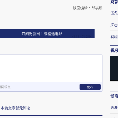
财
版面编辑：邱祺璞
伍戈
罗志
订阅财新网主编精选电邮
易峘
视
新网观点
发布
博
唐涯
本篇文章暂无评论