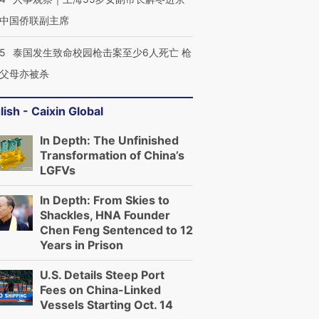
中国侨联副主席
45
泰国发生致命校园枪击案至少6人死亡 枪
父母亦被杀
lish - Caixin Global
In Depth: The Unfinished
Transformation of China’s
LGFVs
In Depth: From Skies to
Shackles, HNA Founder
Chen Feng Sentenced to 12
Years in Prison
U.S. Details Steep Port
Fees on China-Linked
Vessels Starting Oct. 14