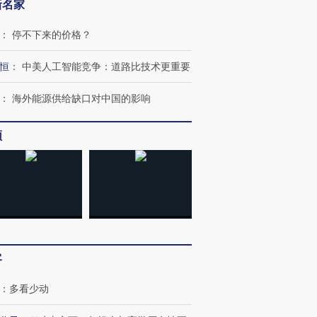
新名家
：
停不下来的价格？
恒
：
中美人工智能竞争：道路比技术更重要
：
海外能源供给缺口对中国的影响
频
客
：
多看少动
OX的吸金
马航飞行员跨国走私7万
视线｜被称为“蟑螂”的印
让中产们甘
粒摇头丸 尿检体内含3种
度Z世代 用街头抗争将教
秘鲁纳斯