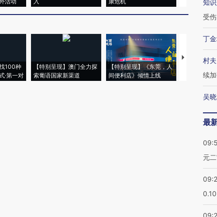
外活动
入
康危机
心“花钱找虐
知识
受伤
丁金
【推广】走
村夫
找100种
【特别呈现】澳门全力探
【特别呈现】《东莞，人
会，让数智科
续加
式·第一对
索葡语国家新渠道
间便利店》倾情上线
业
吴晓
最
09:
元二
09:
0.1
09: