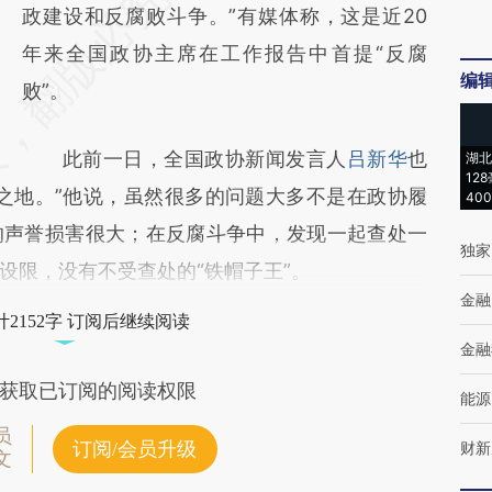
政建设和反腐败斗争。”有媒体称，这是近20
年来全国政协主席在工作报告中首提“反腐
编
败”。
此前一日，全国政协新闻发言人
吕新华
也
湖北
12
之地。”他说，虽然很多的问题大多不是在政协履
40
的声誉损害很大；在反腐斗争中，发现一起查处一
独家
设限，没有不受查处的“铁帽子王”。
金融
2152字 订阅后继续阅读
金融
获取已订阅的阅读权限
能源
员
订阅/会员升级
财新
文