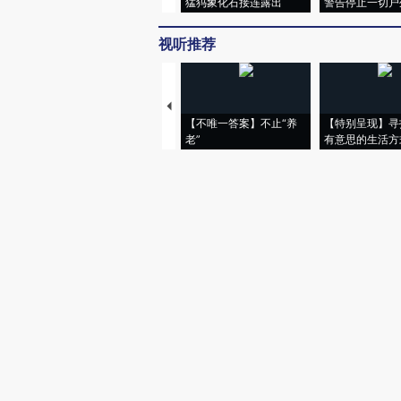
猛犸象化石接连露出
警告停止一切户
视听推荐
【不唯一答案】不止“养
【特别呈现】寻
老”
有意思的生活方