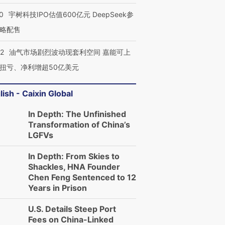
0
宇树科技IPO估值600亿元 DeepSeek参
略配售
22
油气市场剧烈波动现套利空间 嘉能可上
扭亏、净利增超50亿美元
lish - Caixin Global
In Depth: The Unfinished
Transformation of China’s
LGFVs
In Depth: From Skies to
Shackles, HNA Founder
Chen Feng Sentenced to 12
Years in Prison
U.S. Details Steep Port
Fees on China-Linked