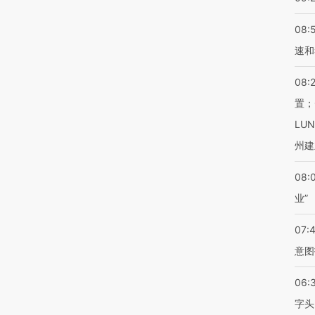
08:
速和
08:
置；
LU
州建
08:
业”
07:
意图
06:
字头