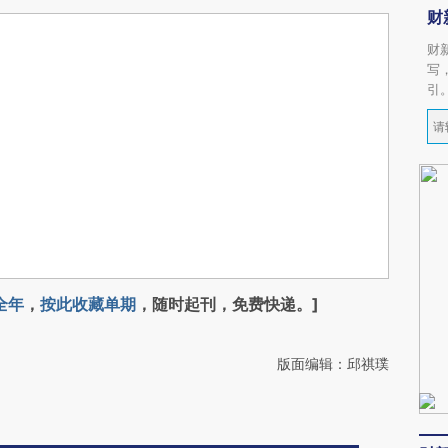
财
财
写
引
全年
，
按此收藏单期
，随时起刊，免费快递。]
版面编辑：邱祺璞