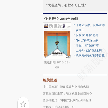
“大道至简，有权不可任性”
《财新周刊》2015年第9期
【舒立观察】反腐永远
在路上
反腐成“两会”热词
“保七”再成保卫战
计生干部转型样本
上海银行业转型之切
武钢海外铁矿能否自救
出版日期 2015-03-
09
相关报道
【中国改革】把反腐破与立引向纵深
腐败重灾区主官：塌方式腐败触目惊心
曹义孙委员：“中国式反腐”应明确标准
谢鹏程：反腐走到哪一步