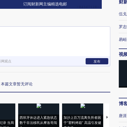
财
订阅财新网主编精选电邮
伍戈
罗志
易峘
视
新网观点
发布
本篇文章暂无评论
博
唐涯
西班牙休达进入紧急状态
加沙上百万流离失所者困
视线｜HYR
纪录 当局
数千非法移民从摩洛哥闯
于“塑料烤箱” 高温引发健
术：是什么