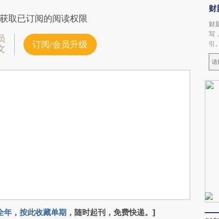
财
获取已订阅的阅读权限
财
写
员
订阅/会员升级
引
文
全年
，
按此收藏单期
，随时起刊，免费快递。]