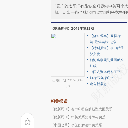
“宽广的太平洋有足够空间容纳中美两个
辑，走出一条全球化时代大国和平竞争的
《财新周刊》2015年第12期
【舒立观察】亚投行
与“最佳实践”之争
【特别报道】权力猎手
郭文贵
前海高楼规划受困航空
红线
中国式资本玩家王平
银行不良探底？
出版日期 2015-03-
建言新常态
30
相关报道
【财新周刊】有中印特色的新型大国关系
【财新周刊】中美关系的修辞与实质
【中国改革】李侃如解读中美关系