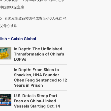
中国侨联副主席
45
泰国发生致命校园枪击案至少6人死亡 枪
父母亦被杀
lish - Caixin Global
In Depth: The Unfinished
Transformation of China’s
LGFVs
In Depth: From Skies to
Shackles, HNA Founder
Chen Feng Sentenced to 12
Years in Prison
U.S. Details Steep Port
Fees on China-Linked
Vessels Starting Oct. 14