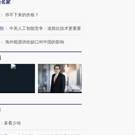
新名家
：
停不下来的价格？
恒
：
中美人工智能竞争：道路比技术更重要
：
海外能源供给缺口对中国的影响
频
客
：
多看少动