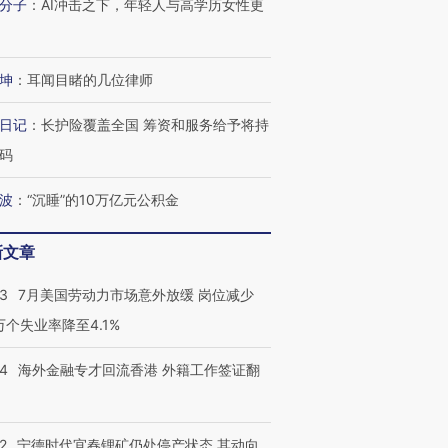
分子
：
AI冲击之下，年轻人与高学历女性更
坤
：
耳闻目睹的几位律师
跨国走私7万
视线｜被称为“蟑螂”的印
视线｜“入侵”还是“人道危
检体内含3种
度Z世代 用街头抗争将教
机”？难民潮撕裂西班牙
秘鲁纳斯
日记
：
长护险覆盖全国 筹资和服务给予将持
育部长拱下台
飞地休达
13人遇难
码
波
：
“沉睡”的10万亿元公积金
进第四届链博
新文章
【商旅对话】华住集团
技“链”接产
【特别呈现】寻找100种
CFO：不靠规模取胜，华
【特别呈
有意思的生活方式·第三对
住三大增长引擎是什么？
有意思的
43
7月美国劳动力市场意外放缓 岗位减少
3万个失业率降至4.1%
14
海外金融专才回流香港 外籍工作签证翻
2
宁德时代宜春锂矿仍处停产状态 其动向