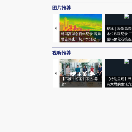
图片推荐
视线｜极端高温
韩国高温创百年纪录 当局
水位跌破纪录 
警告停止一切户外活动
猛犸象化石接连
视听推荐
【不唯一答案】不止“养
【特别呈现】寻
老”
有意思的生活方