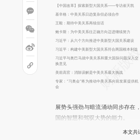
【中国改革】探索新型大国关系——专访崔天凯
基辛格：中美关系日趋复杂但必须合作
王毅：期待中美关系再续佳话
鲍卡斯：为中美关系往正确方向迈进继续努力
习近平：从六个方向推进中美新型大国关系建设
习近平：构建中美新型大国关系符合两国根本利益
习近平与奥巴马就中美关系和重大国际问题深入交
换意见
美前高官：消除误解是中美关系最大挑战
专家：“习奥会”将为推动中美关系向前发展提供机
会
展势头强劲与暗流涌动同步存在
国的智慧和驾驭大势的能力。
本文共计