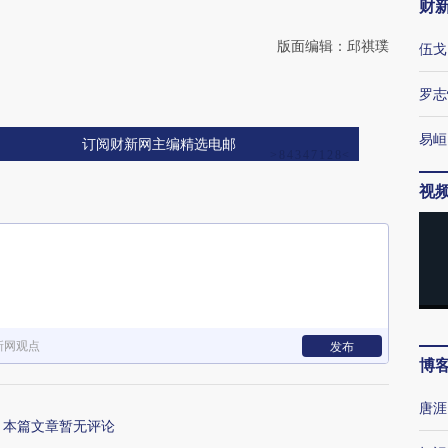
财
版面编辑：邱祺璞
伍戈
罗志
易峘
订阅财新网主编精选电邮
视
新网观点
发布
博
唐涯
本篇文章暂无评论