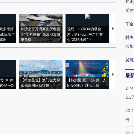
知识
受伤
丁金
致多瑙河
加沙上百万流离失所者困
视线｜HYROX的吸金
马航飞行员
二战沉船与
于“塑料烤箱” 高温引发健
术：是什么让中产们甘
粒摇头丸 尿
村夫
露出
康危机
心“花钱找虐”？
毒品
续加
吴晓
【推广】走
最
找100种
【特别呈现】澳门全力探
【特别呈现】《东莞，人
会，让数智科
式·第一对
索葡语国家新渠道
间便利店》倾情上线
业
21:
2.
20:
倍
20:1