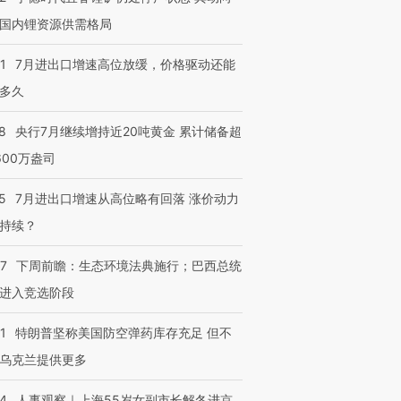
国内锂资源供需格局
1
7月进出口增速高位放缓，价格驱动还能
多久
8
央行7月继续增持近20吨黄金 累计储备超
600万盎司
5
7月进出口增速从高位略有回落 涨价动力
持续？
07
下周前瞻：生态环境法典施行；巴西总统
进入竞选阶段
1
特朗普坚称美国防空弹药库存充足 但不
乌克兰提供更多
24
人事观察｜上海55岁女副市长解冬进京