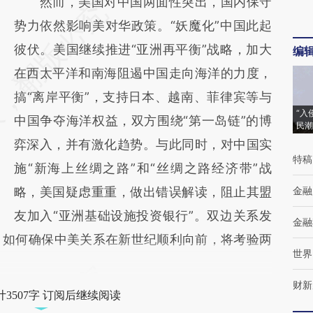
然而，美国对中国两面性突出，国内保守
势力依然影响美对华政策。“妖魔化”中国此起
彼伏。美国继续推进“亚洲再平衡”战略，加大
编
在西太平洋和南海阻遏中国走向海洋的力度，
搞“离岸平衡”，支持日本、越南、菲律宾等与
“入
中国争夺海洋权益，双方围绕“第一岛链”的博
民潮
弈深入，并有激化趋势。与此同时，对中国实
特稿
施“新海上丝绸之路”和“丝绸之路经济带”战
略，美国疑虑重重，做出错误解读，阻止其盟
金融
友加入“亚洲基础设施投资银行”。双边关系发
金融
，如何确保中美关系在新世纪顺利向前，将考验两
世界
财新
3507字 订阅后继续阅读