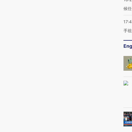
候任
17:
手祖
Eng