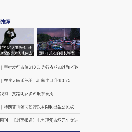
辑推荐
侵”还是“人道危机” 难
撕裂西班牙飞地休达
显影｜瓜农的漫长等待
｜
宇树发行市值610亿 先行者的加速和考验
｜
在岸人民币兑美元汇率连日升破6.75
我闻
｜
艾路明及多名股东被拘
｜
特朗普再签两份行政令限制出生公民权
周刊
｜
【封面报道】电力现货市场元年突进