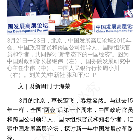
3月21日—23日，北京，中国发展高层论坛2015年
会。中国政府官员和跨国公司领导人、国际组织官
员和学者，共同探讨“新常态下的中国经济”。图为
中国财政部部长楼继伟（左）、国务院发展研究中
心主任李伟（中）、中国人民银行行长周小川
（右）。刘关关/中新社 张和平/CFP
文｜财新周刊 于海荣
3月的北京，草长莺飞，春意盎然。与过去15
年一样，全国“
两会
”后第一个周末，中国政府官员
和跨国公司领导人、国际组织官员和知名学者，汇
聚
中国发展高层论坛
，探讨新一年中国发展改革路
径。