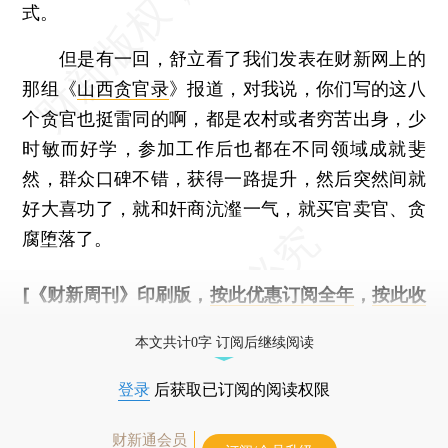
式。
但是有一回，舒立看了我们发表在财新网上的
那组《
山西贪官录
》报道，对我说，你们写的这八
个贪官也挺雷同的啊，都是农村或者穷苦出身，少
时敏而好学，参加工作后也都在不同领域成就斐
然，群众口碑不错，获得一路提升，然后突然间就
好大喜功了，就和奸商沆瀣一气，就买官卖官、贪
腐堕落了。
[《财新周刊》印刷版，
按此优惠订阅全年
，
按此收
藏单期
，随时起刊，免费快递。]
本文共计0字 订阅后继续阅读
登录
后获取已订阅的阅读权限
财新通会员