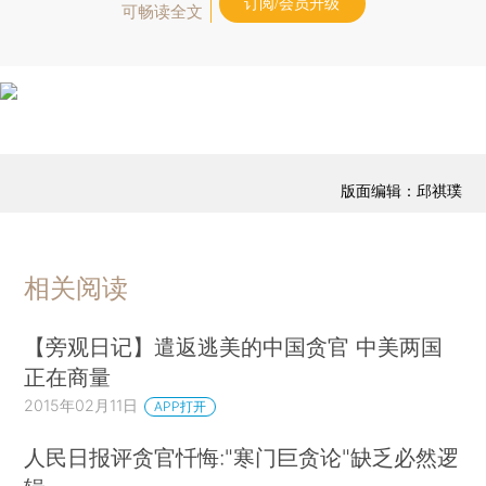
订阅/会员升级
可畅读全文
版面编辑：邱祺璞
相关阅读
【旁观日记】遣返逃美的中国贪官 中美两国
正在商量
2015年02月11日
APP打开
人民日报评贪官忏悔:"寒门巨贪论"缺乏必然逻