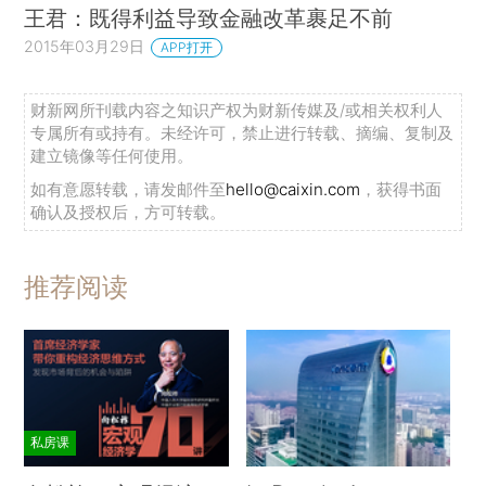
王君：既得利益导致金融改革裹足不前
2015年03月29日
APP打开
财新网所刊载内容之知识产权为财新传媒及/或相关权利人
专属所有或持有。未经许可，禁止进行转载、摘编、复制及
建立镜像等任何使用。
如有意愿转载，请发邮件至
hello@caixin.com
，获得书面
确认及授权后，方可转载。
推荐阅读
私房课