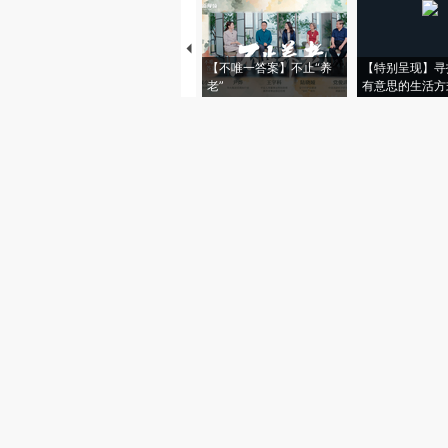
【不唯一答案】不止“养
【特别呈现】寻
老”
有意思的生活方