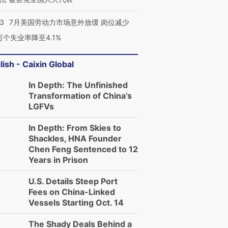
43
7月美国劳动力市场意外放缓 岗位减少
3万个失业率降至4.1%
lish - Caixin Global
In Depth: The Unfinished
Transformation of China’s
LGFVs
In Depth: From Skies to
Shackles, HNA Founder
Chen Feng Sentenced to 12
Years in Prison
U.S. Details Steep Port
Fees on China-Linked
Vessels Starting Oct. 14
The Shady Deals Behind a