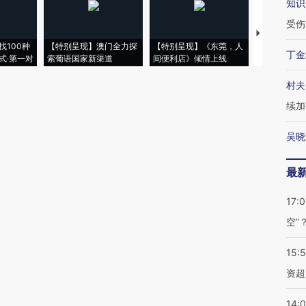
知识
受伤
【推广】走
找100种
【特别呈现】澳门全力探
【特别呈现】《东莞，人
会，让数智科
丁金
式·第一对
索葡语国家新渠道
间便利店》倾情上线
业
村夫
续加
吴晓
最
17:
空”
15:
资超
14: