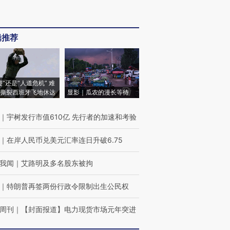
辑推荐
侵”还是“人道危机” 难
撕裂西班牙飞地休达
显影｜瓜农的漫长等待
｜
宇树发行市值610亿 先行者的加速和考验
｜
在岸人民币兑美元汇率连日升破6.75
我闻
｜
艾路明及多名股东被拘
｜
特朗普再签两份行政令限制出生公民权
周刊
｜
【封面报道】电力现货市场元年突进