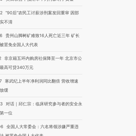
32
“90后”农民工讨薪涉刑案发回重审 因部
实不清
36
贵州山脚树矿难致16人死亡近三年 矿长
被罢免全国人大代表
2
非京籍五环内购房社保降至一年 北京市公
最高可贷340万元
7
寒武纪上半年净利润同比翻倍 营收增速
放缓
53
对话｜邱仁宗：临床研究参与者的安全永
第一位
06
全国人大常委会：六名将领涉嫌严重违
法 被罢免全国人大代表