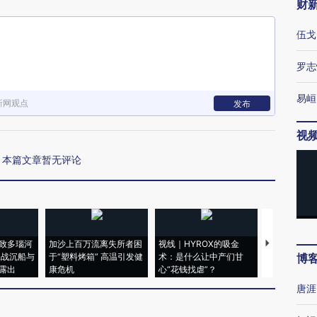
财
伍戈
罗志
易峘
新网观点
发布
视
本篇文章暂无评论
致多瑙河
加沙上百万流离失所者困
视线｜HYROX的吸金
马航飞行员
二战沉船与
于“塑料烤箱” 高温引发健
术：是什么让中产们甘
粒摇头丸 尿
博
露出
康危机
心“花钱找虐”？
毒品
唐涯