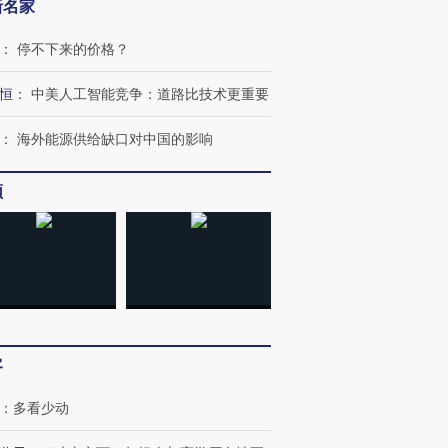
新名家
：
停不下来的价格？
恒
：
中美人工智能竞争：道路比技术更重要
：
海外能源供给缺口对中国的影响
频
跨国走私7万
视线｜被称为“蟑螂”的印
视线｜“入侵”还是“人道危
检体内含3种
客
度Z世代 用街头抗争将教
机”？难民潮撕裂西班牙
秘鲁纳斯
育部长拱下台
飞地休达
13人遇难
：
多看少动