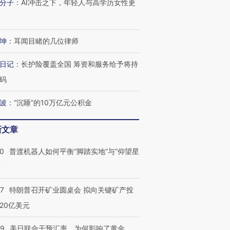
分子
：
AI冲击之下，年轻人与高学历女性更
进第四届链博
【商旅对话】华住集团
技“链”接产
【特别呈现】寻找100种
CFO：不靠规模取胜，华
【特别呈
坤
：
耳闻目睹的几位律师
有意思的生活方式·第三对
住三大增长引擎是什么？
有意思的
日记
：
长护险覆盖全国 筹资和服务给予将持
码
波
：
“沉睡”的10万亿元公积金
新文章
00
普渡机器人如何平衡“脚踏实地”与“仰望星
？
57
特朗普召开矿业圆桌会 拟向关键矿产投
20亿美元
09
美日联合干预汇率，为何影响了黄金