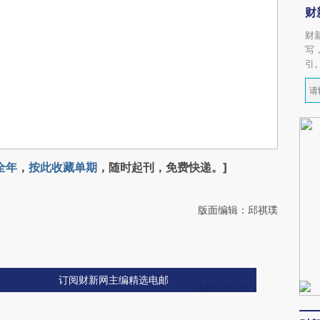
财
财
写
引
全年
，
按此收藏单期
，随时起刊，免费快递。]
版面编辑：邱祺璞
订阅财新网主编精选电邮