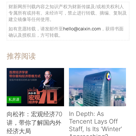
财新网所刊载内容之知识产权为财新传媒及/或相关权利人
专属所有或持有。未经许可，禁止进行转载、摘编、复制及
建立镜像等任何使用。
如有意愿转载，请发邮件至
hello@caixin.com
，获得书面
确认及授权后，方可转载。
推荐阅读
私房课
In Depth: As
向松祚：宏观经济70
Tencent Lays Off
讲，带你了解国内外
Staff, Is Its ‘Winter’
经济大局